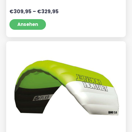
Preisspanne:
€
309,95
–
€
329,95
€309,95
bis
Ansehen
€329,95