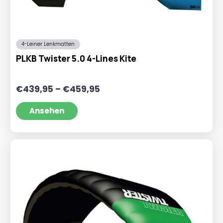
4-Leiner Lenkmatten
PLKB Twister 5.0 4-Lines Kite
Preisspanne:
€
439,95
–
€
459,95
€439,95
bis
Ansehen
€459,95