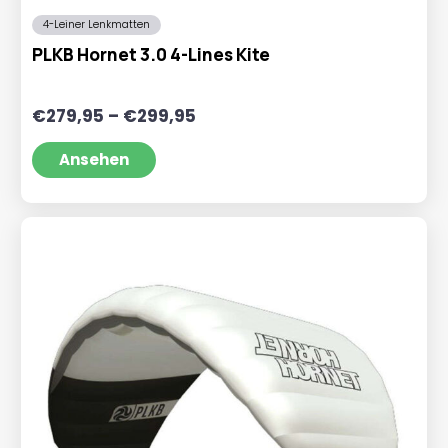
4-Leiner Lenkmatten
PLKB Hornet 3.0 4-Lines Kite
Preisspanne:
€
279,95
–
€
299,95
€279,95
bis
Ansehen
€299,95