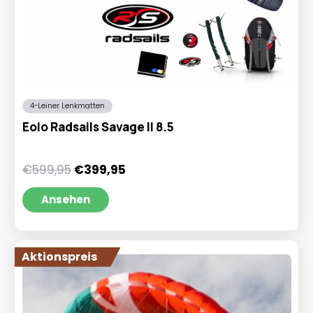
4-Leiner Lenkmatten
Eolo Radsails Savage II 8.5
Ursprünglicher
Aktueller
€
599,95
€
399,95
Preis
Preis
war:
ist:
Ansehen
€599,95
€399,95.
Aktionspreis