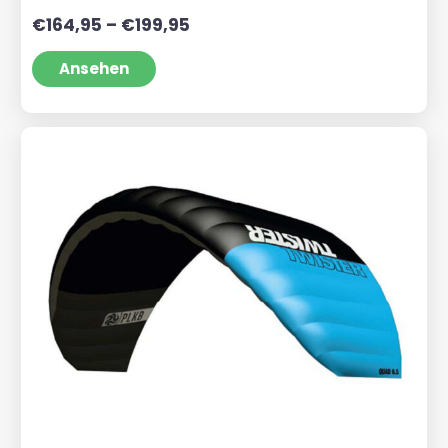
Preisspanne:
€
164,95
–
€
199,95
€164,95
bis
Ansehen
€199,95