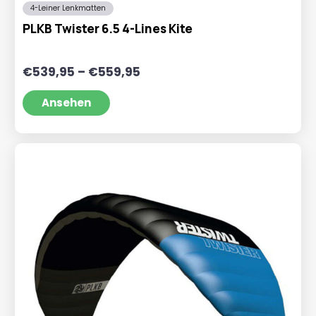
4-Leiner Lenkmatten
PLKB Twister 6.5 4-Lines Kite
Preisspanne:
€
539,95
–
€
559,95
€539,95
bis
Ansehen
€559,95