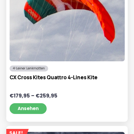
4-Leiner Lenkmatten
CX Cross Kites Quattro 4-Lines Kite
Preisspanne:
€
179,95
–
€
259,95
€179,95
bis
Ansehen
€259,95
SALE!