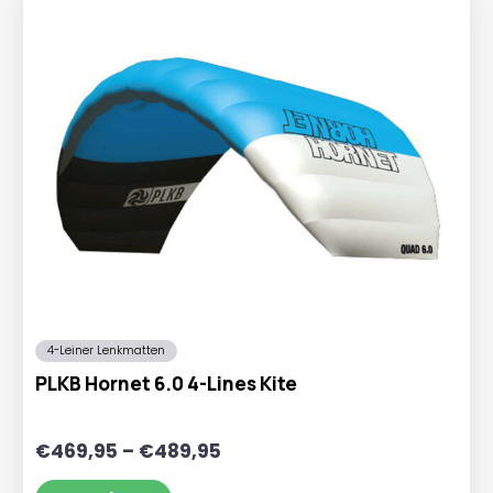
4-Leiner Lenkmatten
PLKB Hornet 6.0 4-Lines Kite
Preisspanne:
€
469,95
–
€
489,95
€469,95