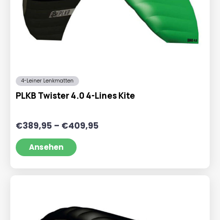
4-Leiner Lenkmatten
PLKB Twister 4.0 4-Lines Kite
Preisspanne:
€
389,95
–
€
409,95
€389,95
bis
Ansehen
€409,95