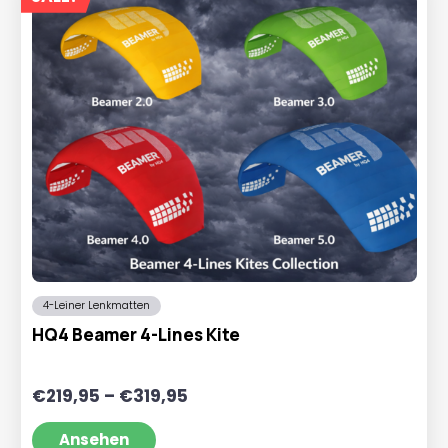
4-Leiner Lenkmatten
HQ4 Beamer 4-Lines Kite
Preisspanne:
€
219,95
–
€
319,95
€219,95
bis
Ansehen