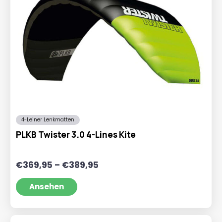
4-Leiner Lenkmatten
PLKB Twister 3.0 4-Lines Kite
Preisspanne:
€
369,95
–
€
389,95
€369,95
bis
Ansehen
€389,95