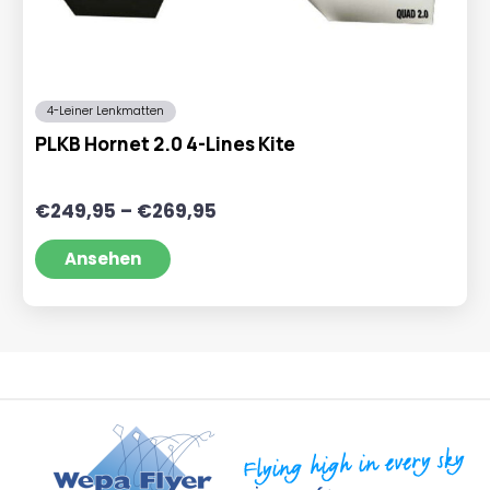
4-Leiner Lenkmatten
PLKB Hornet 2.0 4-Lines Kite
Preisspanne:
€
249,95
–
€
269,95
€249,95
bis
Ansehen
€269,95