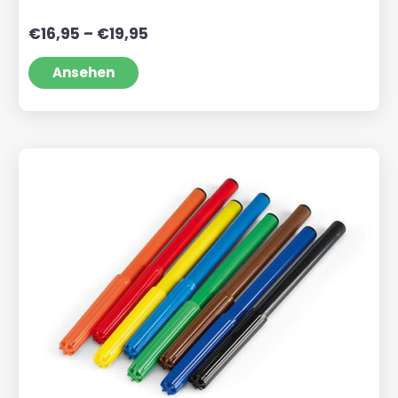
Preisspanne:
€
16,95
–
€
19,95
€16,95
bis
Ansehen
€19,95