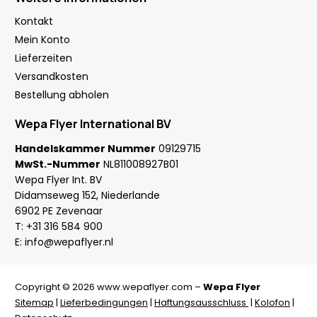
Kontakt
Mein Konto
Lieferzeiten
Versandkosten
Bestellung abholen
Wepa Flyer International BV
Handelskammer Nummer
09129715
MwSt.-Nummer
NL811008927B01
Wepa Flyer Int. BV
Didamseweg 152, Niederlande
6902 PE Zevenaar
T:
+31 316 584 900
E:
info@wepaflyer.nl
Copyright © 2026 www.wepaflyer.com –
Wepa Flyer
Sitemap
|
Lieferbedingungen
|
Haftungsausschluss
|
Kolofon
|