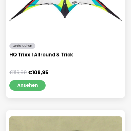
Lenkdrachen
HQ Trixx | Allround & Trick
Ursprünglicher
Aktueller
€
119,99
€
109,95
Preis
Preis
war:
ist:
Ansehen
€119,99
€109,95.