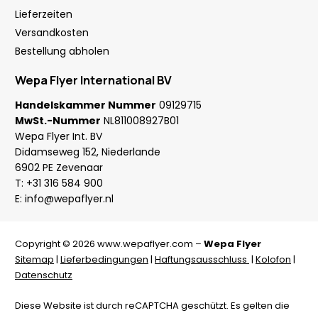
Lieferzeiten
Versandkosten
Bestellung abholen
Wepa Flyer International BV
Handelskammer Nummer
09129715
MwSt.-Nummer
NL811008927B01
Wepa Flyer Int. BV
Didamseweg 152, Niederlande
6902 PE Zevenaar
T:
+31 316 584 900
E:
info@wepaflyer.nl
Copyright © 2026 www.wepaflyer.com –
Wepa Flyer
Sitemap
|
Lieferbedingungen
|
Haftungsausschluss
|
Kolofon
|
Datenschutz
Diese Website ist durch reCAPTCHA geschützt. Es gelten die