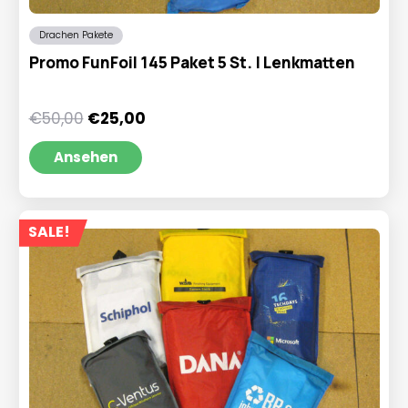
Drachen Pakete
Promo FunFoil 145 Paket 5 St. | Lenkmatten
Ursprünglicher
Aktueller
€
50,00
€
25,00
Preis
Preis
war:
ist:
Ansehen
€50,00
€25,00.
SALE!