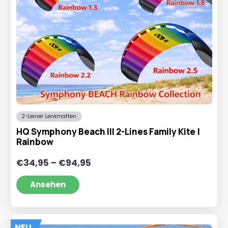
2-Leiner Lenkmatten
HQ Symphony Beach III 2-Lines Family Kite |
Rainbow
Preisspanne:
€
34,95
–
€
94,95
€34,95
bis
Ansehen
€94,95
NEU