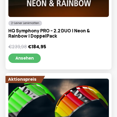
2-Leiner Lenkmatten
HQ Symphony PRO – 2.2 DUO | Neon &
Rainbow | DoppelPack
Ursprünglicher
Aktueller
€
239,98
€
184,95
Preis
Preis
war:
ist:
Ansehen
€239,98
€184,95.
Aktionspreis