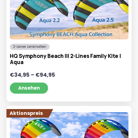
2-Leiner Lenkmatten
HQ Symphony Beach III 2-Lines Family Kite |
Aqua
Preisspanne:
€
34,95
–
€
94,95
€34,95
bis
Ansehen
€94,95
Aktionspreis