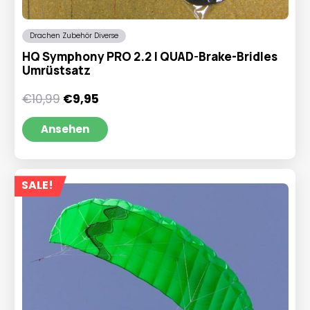
Drachen Zubehör Diverse
HQ Symphony PRO 2.2 | QUAD-Brake-Bridles
Umrüstsatz
Ursprünglicher
Aktueller
€
10,99
€
9,95
Preis
Preis
war:
ist:
Ansehen
€10,99
€9,95.
SALE!