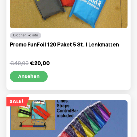
Drachen Pakete
Promo FunFoil 120 Paket 5 St. | Lenkmatten
Ursprünglicher
Aktueller
€
40,00
€
20,00
Preis
Preis
war:
ist:
Ansehen
€40,00
€20,00.
SALE!