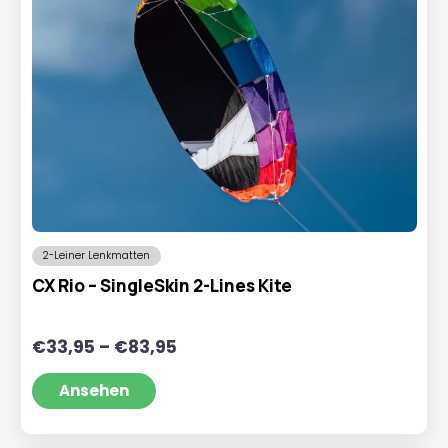
2-Leiner Lenkmatten
CX Rio – SingleSkin 2-Lines Kite
Preisspanne:
€
33,95
–
€
83,95
€33,95
bis
Ansehen
€83,95