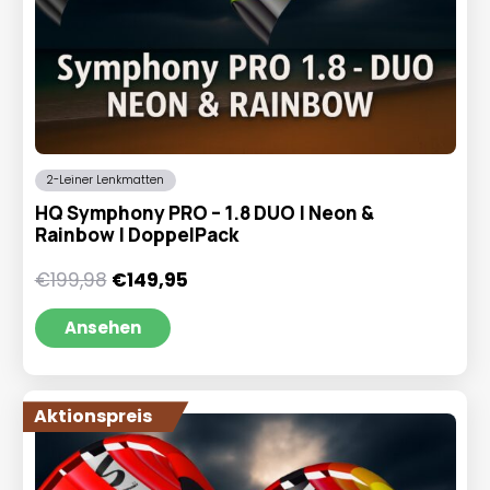
2-Leiner Lenkmatten
HQ Symphony PRO – 1.8 DUO | Neon &
Rainbow | DoppelPack
Ursprünglicher
Aktueller
€
199,98
€
149,95
Preis
Preis
war:
ist:
Ansehen
€199,98
€149,95.
Aktionspreis