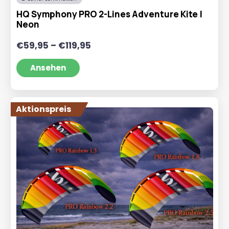
Drachen kannst du direkt in unserem Online-
HQ Symphony PRO 2-Lines Adventure Kite |
Drachenshop bestellen.
Neon
Preisspanne:
€
59,95
–
€
119,95
€59,95
bis
Ansehen
€119,95
Aktionspreis