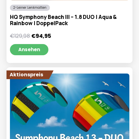
2-Leiner Lenkmatten
HQ Symphony Beach III – 1.8 DUO | Aqua &
Rainbow | DoppelPack
Ursprünglicher
Aktueller
€
129,98
€
94,95
Preis
Preis
war:
ist:
Ansehen
€129,98
€94,95.
Aktionspreis