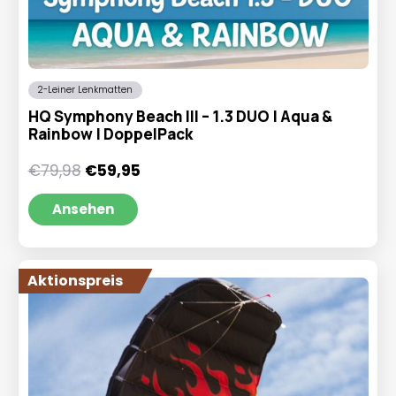
2-Leiner Lenkmatten
HQ Symphony Beach III – 1.3 DUO | Aqua &
Rainbow | DoppelPack
Ursprünglicher
Aktueller
€
79,98
€
59,95
Preis
Preis
war:
ist:
Ansehen
€79,98
€59,95.
Aktionspreis