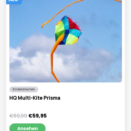
Kinderdrachen
HQ Multi-Kite Prisma
Ursprünglicher
Aktueller
€
69,99
€
59,95
Preis
Preis
war:
ist:
Ansehen