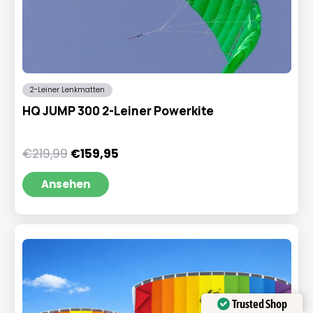
2-Leiner Lenkmatten
HQ JUMP 300 2-Leiner Powerkite
Ursprünglicher
Aktueller
€
219,99
€
159,95
Preis
Preis
war:
ist:
Ansehen
€219,99
€159,95.
Trusted Shop