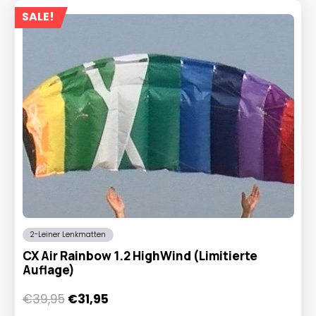
SALE!
2-Leiner Lenkmatten
CX Air Rainbow 1.2 HighWind (Limitierte
Auflage)
Ursprünglicher
Aktueller
€
39,95
€
31,95
Preis
Preis