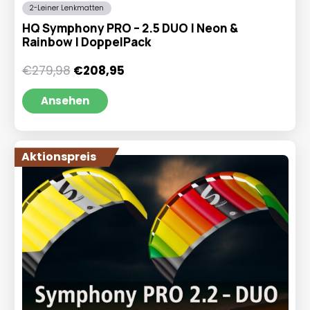
2-Leiner Lenkmatten
HQ Symphony PRO – 2.5 DUO | Neon &
Rainbow | DoppelPack
Ursprünglicher
Aktueller
€
279,98
€
208,95
Preis
Preis
war:
ist:
Ansehen
€279,98
€208,95.
Aktionspreis