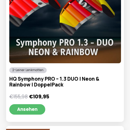
2-Leiner Lenkmatten
HQ Symphony PRO – 1.3 DUO | Neon &
Rainbow | DoppelPack
Ursprünglicher
Aktueller
€
155,98
€
109,95
Preis
Preis
war:
ist:
Ansehen
€155,98
€109,95.