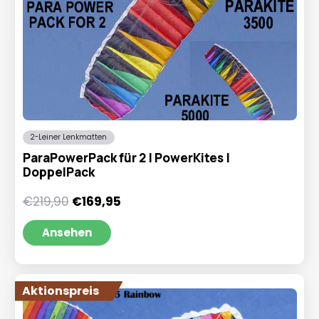
2-Leiner Lenkmatten
ParaPowerPack für 2 | PowerKites |
DoppelPack
Ursprünglicher
Aktueller
€
219,90
€
169,95
Preis
Preis
war:
ist:
Ansehen
€219,90
€169,95.
Aktionspreis