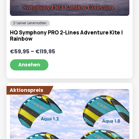
2-Leiner Lenkmatten
HQ Symphony PRO 2-Lines Adventure Kite |
Rainbow
Preisspanne:
€
59,95
–
€
119,95
€59,95
bis
Ansehen
€119,95
Aktionspreis