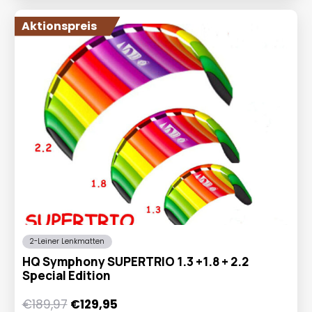
Aktionspreis
2-Leiner Lenkmatten
HQ Symphony SUPERTRIO 1.3 +1.8 + 2.2
Special Edition
Ursprünglicher
Aktueller
€
189,97
€
129,95