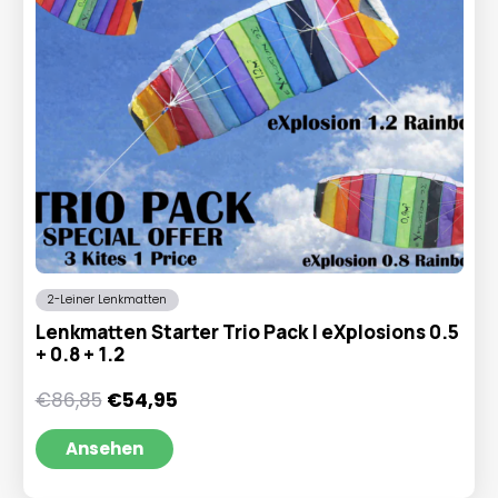
2-Leiner Lenkmatten
Lenkmatten Starter Trio Pack | eXplosions 0.5
+ 0.8 + 1.2
Ursprünglicher
Aktueller
€
86,85
€
54,95
Preis
Preis
war:
ist:
Ansehen
€86,85
€54,95.