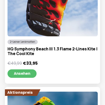
2-Leiner Lenkmatten
HQ Symphony Beach III 1.3 Flame 2-Lines Kite |
The Cool Kite
Ursprünglicher
Aktueller
€
49,99
€
33,95
Preis
Preis
war:
ist:
Ansehen
€49,99
€33,95.
Aktionspreis