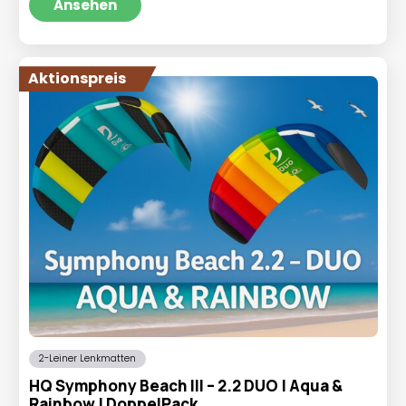
war:
ist:
Ansehen
€209,98
€169,95.
Aktionspreis
2-Leiner Lenkmatten
HQ Symphony Beach III – 2.2 DUO | Aqua &
Rainbow | DoppelPack