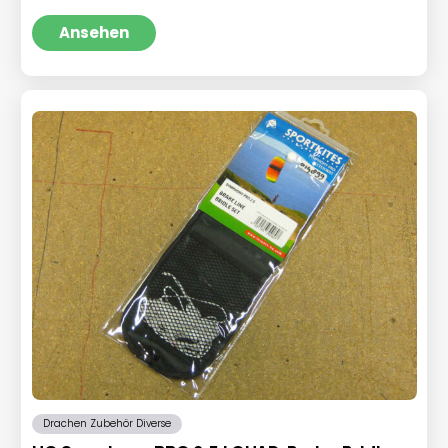
Preis
Preis
war:
ist:
Ansehen
€189,97
€129,95.
Drachen Zubehör Diverse