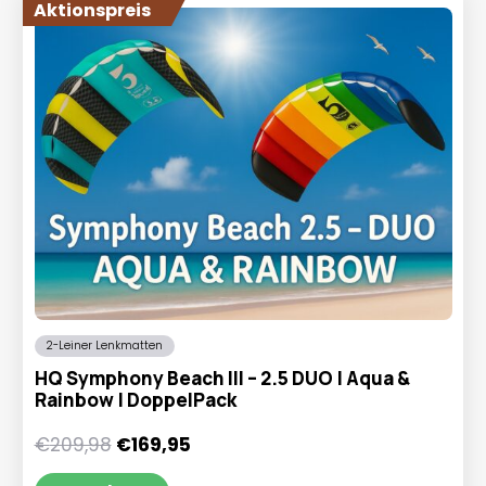
Aktionspreis
2-Leiner Lenkmatten
HQ Symphony Beach III – 2.5 DUO | Aqua &
Rainbow | DoppelPack
Ursprünglicher
Aktueller
€
209,98
€
169,95
Preis
Preis