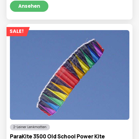
war:
ist:
Ansehen
€39,95
€31,95.
SALE!
2-Leiner Lenkmatten
ParaKite 3500 Old School Power Kite