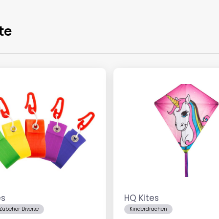
te
es
HQ Kites
Zubehör Diverse
Kinderdrachen