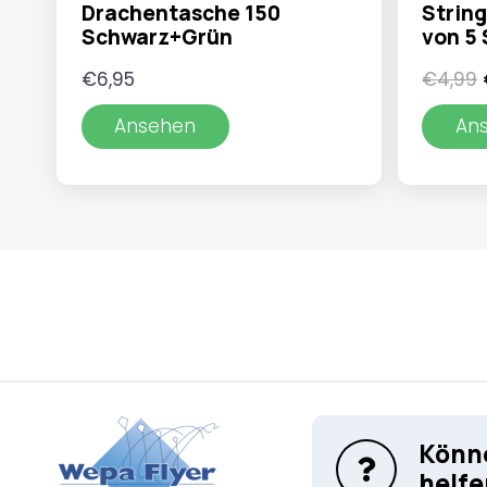
Drachentasche 150
String
Schwarz+Grün
von 5 
€
6,95
€
4,99
Ansehen
An
Könne
helfe