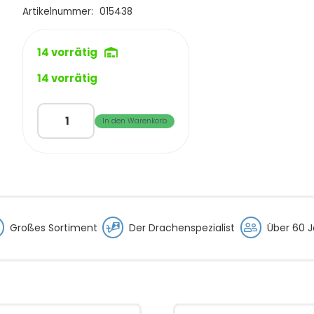
€69,99
€59,95.
Artikelnummer:
015438
14 vorrätig
14 vorrätig
HQ
In den Warenkorb
Multi-
Kite
Prisma
Menge
Großes Sortiment
Der Drachenspezialist
Über 60 J