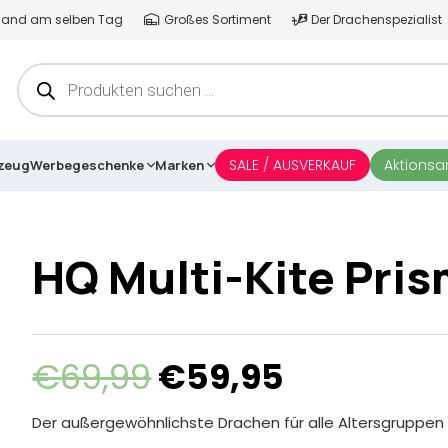
ersand am selben Tag
Großes Sortiment
Der Drachenspezialist
Products
search
SALE / AUSVERKAUF
Aktions
lzeug
Werbegeschenke
Marken
HQ Multi-Kite Pri
Ursprünglicher
Aktueller
€
69,99
€
59,95
Preis
Preis
war:
ist:
Der außergewöhnlichste Drachen für alle Altersgruppen | 