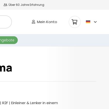
Über 60 Jahre Erfahrung
Mein Konto
Es befinden sich keine Produkte im Warenkorb.
angebote
sma
R2F | Einleiner & Lenker in einem