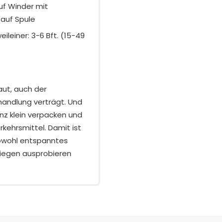
auf Winder mit
 auf Spule
weileiner: 3-6 Bft. (15-49
aut, auch der
andlung verträgt. Und
anz klein verpacken und
kehrsmittel. Damit ist
 sowohl entspanntes
fliegen ausprobieren