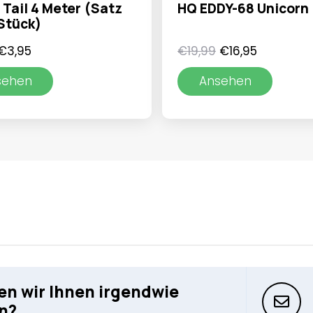
 Tail 4 Meter (Satz
HQ EDDY-68 Unicorn
Stück)
Ursprünglicher
Aktueller
Ursprünglicher
Aktueller
€
3,95
€
19,99
€
16,95
Preis
Preis
Preis
Preis
sehen
Ansehen
war:
ist:
war:
ist:
€4,99
€3,95.
€19,99
€16,95.
n wir Ihnen irgendwie
n?