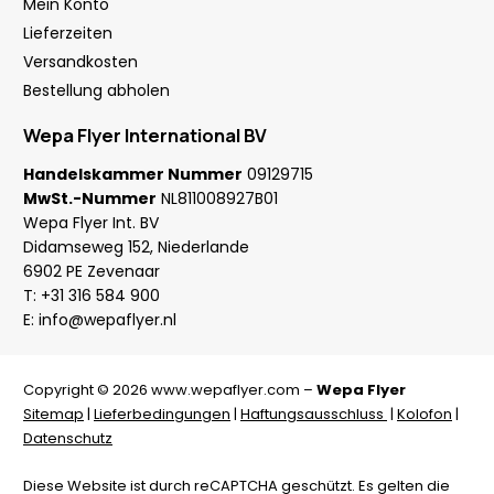
Mein Konto
Lieferzeiten
Versandkosten
Bestellung abholen
Wepa Flyer International BV
Handelskammer Nummer
09129715
MwSt.-Nummer
NL811008927B01
Wepa Flyer Int. BV
Didamseweg 152, Niederlande
6902 PE Zevenaar
T:
+31 316 584 900
E:
info@wepaflyer.nl
Copyright © 2026 www.wepaflyer.com –
Wepa Flyer
Sitemap
|
Lieferbedingungen
|
Haftungsausschluss
|
Kolofon
|
Datenschutz
Diese Website ist durch reCAPTCHA geschützt. Es gelten die