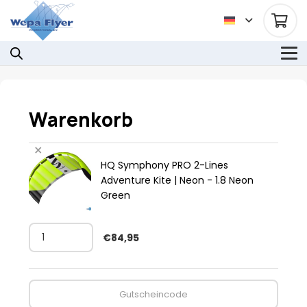
Warenkorb
×
HQ Symphony PRO 2-Lines
Adventure Kite | Neon - 1.8 Neon
Green
HQ
€
84,95
Symphony
PRO
2-
Gutschein:
Lines
Adventure