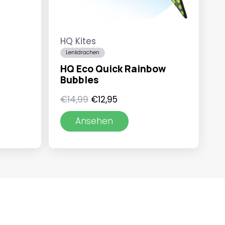
HQ Kites
Lenkdrachen
HQ Eco Quick Rainbow
Bubbles
Ursprünglicher
Aktueller
€
14,99
€
12,95
Preis
Preis
Ansehen
war:
ist:
€14,99
€12,95.