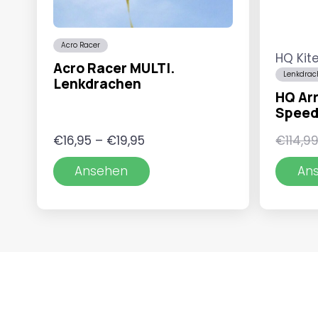
Acro Racer
HQ Kit
Acro Racer MULTI.
Lenkdrac
Lenkdrachen
HQ Arr
Spee
Preisspanne:
€
16,95
–
€
19,95
€
114,9
€16,95
Ansehen
An
bis
€19,95