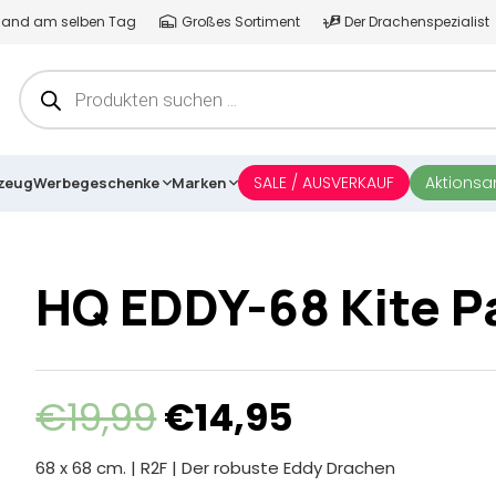
ersand am selben Tag
Großes Sortiment
Der Drachenspezialist
Products
search
SALE / AUSVERKAUF
Aktions
lzeug
Werbegeschenke
Marken
HQ EDDY-68 Kite 
Ursprünglicher
Aktueller
€
19,99
€
14,95
Preis
Preis
war:
ist:
68 x 68 cm. | R2F | Der robuste Eddy Drachen