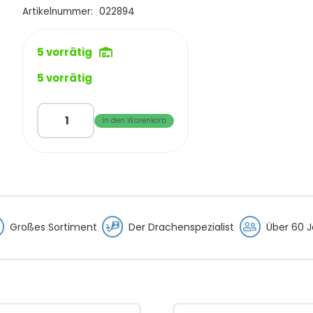
€19,99
€14,95.
Artikelnummer:
022894
5 vorrätig
5 vorrätig
HQ
In den Warenkorb
EDDY-
68
Kite
Panda
Menge
Großes Sortiment
Der Drachenspezialist
Über 60 J