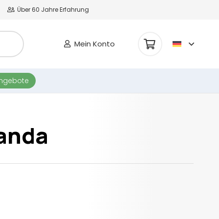
Über 60 Jahre Erfahrung
Mein Konto
Es befinden sich keine Produkte im Warenkorb.
angebote
Panda