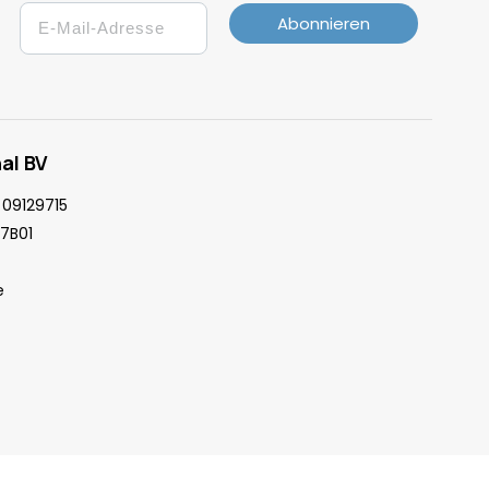
Email
Abonnieren
al BV
09129715
7B01
e