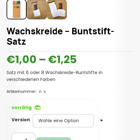
Wachskreide – Buntstift-
Satz
Preisspann
€
1,00
–
€
1,25
€1,00
bis
Satz mit 6 oder 8 Wachskreide-Buntstifte in
€1,25
verschiedenen Farben
Artikelnummer:
n. v.
vorrätig
Version
Wachskreide