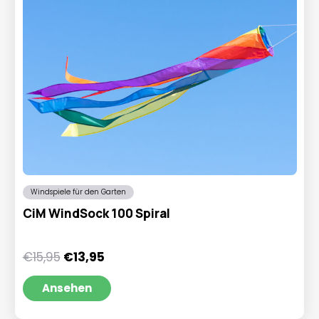
Windspiele für den Garten
CiM WindSock 100 Spiral
Ursprünglicher
Aktueller
€
15,95
€
13,95
Preis
Preis
war:
ist:
Ansehen
€15,95
€13,95.