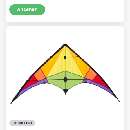
Preis
Preis
war:
ist:
Ansehen
€39,99
€34,95.
Lenkdrachen