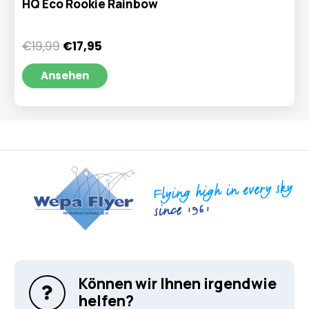
HQ Eco Rookie Rainbow
Ursprünglicher
Aktueller
€
19,99
€
17,95
Preis
Preis
war:
ist:
Ansehen
€19,99
€17,95.
Können wir Ihnen irgendwie
helfen?