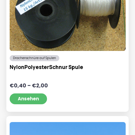
Drachenschnüre auf Spulen
NylonPolyesterSchnur Spule
Preisspanne:
€
0,40
–
€
2,00
€0,40
bis
Ansehen
€2,00