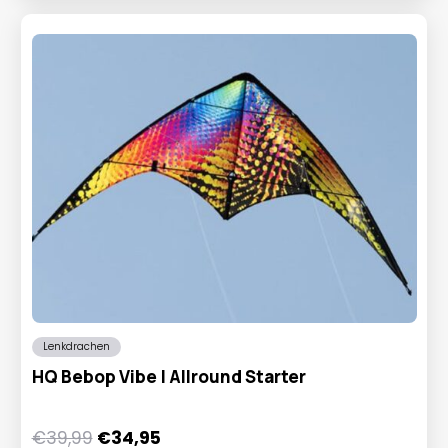
Lenkdrachen
HQ Bebop Vibe | Allround Starter
Ursprünglicher
Aktueller
€
39,99
€
34,95