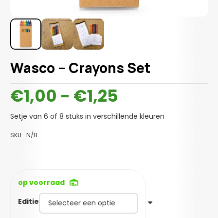
Wasco – Crayons Set
Prijsklasse:
€
1,00
-
€
1,25
€1,00
tot
Setje van 6 of 8 stuks in verschillende kleuren
€1,25
SKU:
N/B
op voorraad
Editie