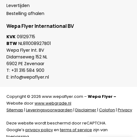
Levertijden
Bestelling afhalen
Wepa Flyer International BV
KVK
09129715
BTW
NL811008927B01
Wepa Flyer Int. BV
Didamseweg 152 NL
6902 PE Zevenaar
T:
+31 316 584 900
E:
info@wepaflyer.nl
Copyright © 2026 www.wepaflyer.com –
Wepa Flyer –
Website door
www.webgrade.nl
Sitemap
|
Leveringsvoorwaarden
|
Disclaimer
|
Colofon
|
Privacy
Deze website wordt beschermd door reCAPTCHA.
Google’s
privacy policy
en
terms of service
zijn van
toepassing.