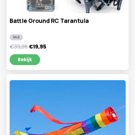
Battle Ground RC Tarantula
SALE
Oorspronkelijke
Huidige
€
39,95
€
19,95
prijs
prijs
was:
is:
Bekijk
€39,95.
€19,95.