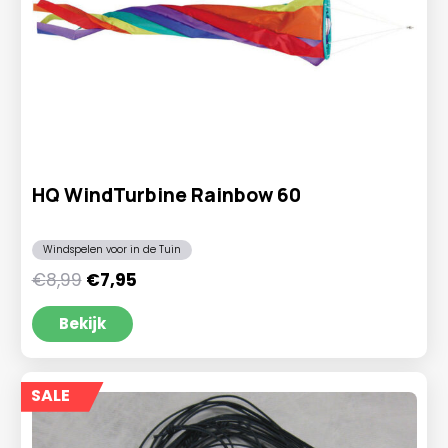
HQ WindTurbine Rainbow 60
Windspelen voor in de Tuin
Oorspronkelijke
Huidige
€
8,99
€
7,95
prijs
prijs
was:
is:
Bekijk
€8,99.
€7,95.
SALE