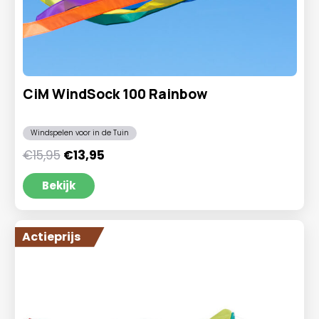
CiM WindSock 100 Rainbow
Windspelen voor in de Tuin
Oorspronkelijke
Huidige
€
15,95
€
13,95
prijs
prijs
was:
is:
Bekijk
€15,95.
€13,95.
Actieprijs