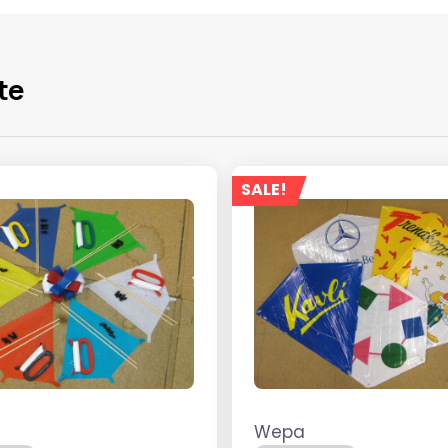
te
SALE!
Wepa