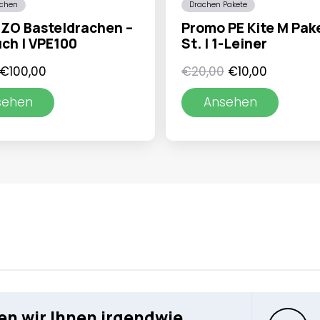
achen
Drachen Pakete
IZO Basteldrachen –
Promo PE Kite M Pak
ch | VPE100
St. | 1-Leiner
Ursprünglicher
Aktueller
Ursprünglicher
Aktueller
€
100,00
€
20,00
€
10,00
Preis
Preis
Preis
Preis
sehen
Ansehen
war:
ist:
war:
ist:
€111,00
€100,00.
€20,00
€10,00.
n wir Ihnen irgendwie