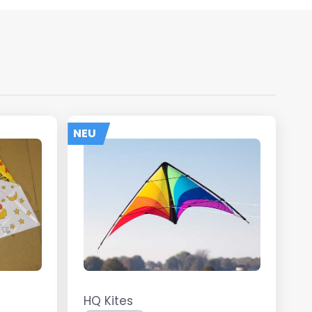
NEU
HQ Kites