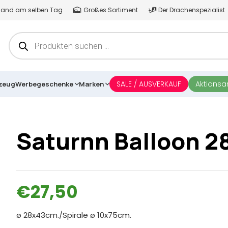
ersand am selben Tag
Großes Sortiment
Der Drachenspezialist
Products
search
SALE / AUSVERKAUF
Aktions
lzeug
Werbegeschenke
Marken
Saturnn Balloon 28
€
27,50
ø 28x43cm./Spirale ø 10x75cm.