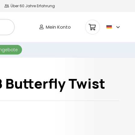
Über 60 Jahre Erfahrung
Mein Konto
Es befinden sich keine Produkte im Warenkorb.
angebote
 Butterfly Twist