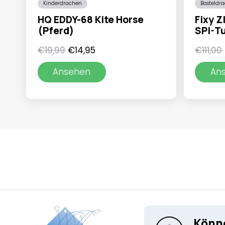
Kinderdrachen
Basteldr
HQ EDDY-68 Kite Horse
Fixy Z
(Pferd)
SPI-Tu
Ursprünglicher
Aktueller
€
19,99
€
14,95
€
111,00
Preis
Preis
Ansehen
An
war:
ist:
€19,99
€14,95.
Könne