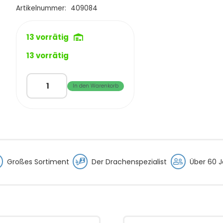
Artikelnummer:
409084
13 vorrätig
13 vorrätig
Saturnn
In den Warenkorb
Balloon
28
Butterfly
Twist
Menge
Großes Sortiment
Der Drachenspezialist
Über 60 J