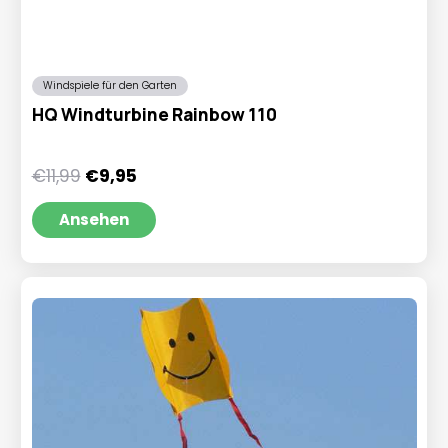
Windspiele für den Garten
HQ Windturbine Rainbow 110
Ursprünglicher
Aktueller
€
11,99
€
9,95
Preis
Preis
war:
ist:
Ansehen
€11,99
€9,95.