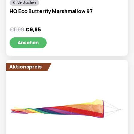
Kinderdrachen
HQ Eco Butterfly Marshmallow 97
Ursprünglicher
Aktueller
€
11,99
€
9,95
Preis
Preis
war:
ist:
Ansehen
€11,99
€9,95.
Aktionspreis