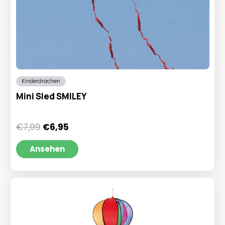
Kinderdrachen
Mini Sled SMILEY
Ursprünglicher
Aktueller
€
7,99
€
6,95
Preis
Preis
war:
ist:
Ansehen
€7,99
€6,95.