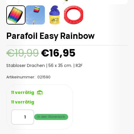
Parafoil Easy Rainbow
Ursprünglicher
Aktueller
€
19,99
€
16,95
Preis
Preis
war:
ist:
Stabloser Drachen | 56 x 35 cm. | R2F
€19,99
€16,95.
Artikelnummer:
021590
11 vorrätig
11 vorrätig
Parafoil
In den Warenkorb
Easy
Rainbow
Menge