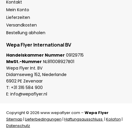
Kontakt
Mein Konto
Lieferzeiten
Versandkosten
Bestellung abholen
Wepa Flyer International BV
Handelskammer Nummer
09129715
MwSt.-Nummer
NL811008927B01
Wepa Flyer Int. BV
Didamseweg 152, Niederlande
6902 PE Zevenaar
T:
+31 316 584 900
E:
info@wepaflyer.nl
Copyright © 2026 www.wepaflyer.com –
Wepa Flyer
Sitemap
|
Lieferbedingungen
|
Haftungsausschluss
|
Kolofon
|
Datenschutz