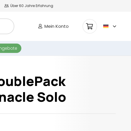
Über 60 Jahre Erfahrung
Mein Konto
Es befinden sich keine Produkte im Warenkorb.
angebote
oublePack
nacle Solo