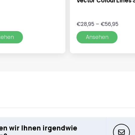
Vector ColourLines 
Preiss
€
28,95
–
€
56,95
€28,9
sehen
Ansehen
bis
€56,9
n wir Ihnen irgendwie