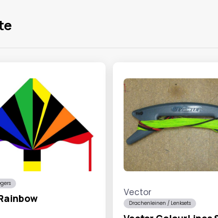
te
egers
Vector
 Rainbow
Drachenleinen / Lenksets