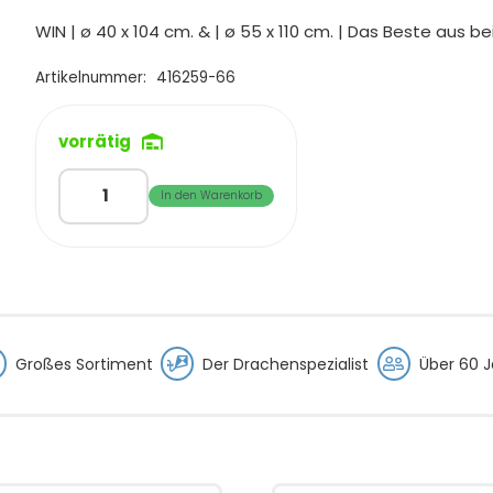
Preis
Preis
war:
ist:
WIN | ø 40 x 104 cm. & | ø 55 x 110 cm. | Das Beste aus 
€39,90
€23,95.
Artikelnummer:
416259-66
vorrätig
WIN
In den Warenkorb
Windgames
DoublePack
ClassicFlower+Pinnacle
Solo
Menge
Großes Sortiment
Der Drachenspezialist
Über 60 J