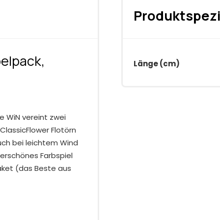
Produktspezi
elpack,
Länge (cm)
e WiN vereint zwei
ClassicFlower Flotörn
uch bei leichtem Wind
derschönes Farbspiel
ket (das Beste aus