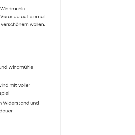
er Windmühle
 Veranda auf einmal
 verschönern wollen.
) und Windmühle
ind mit voller
spiel
en Widerstand und
sdauer