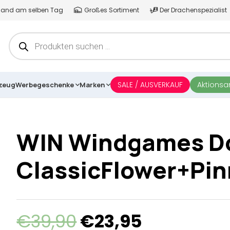
ersand am selben Tag
Großes Sortiment
Der Drachenspezialist
Products
search
SALE / AUSVERKAUF
Aktions
lzeug
Werbegeschenke
Marken
WIN Windgames D
ClassicFlower+Pin
Ursprünglicher
Aktueller
€
39,90
€
23,95