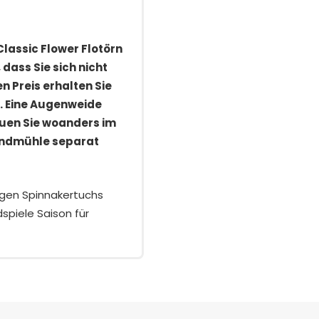
assic Flower Flotörn
dass Sie sich nicht
n Preis erhalten Sie
. Eine Augenweide
auen Sie woanders im
indmühle separat
igen Spinnakertuchs
spiele Saison für