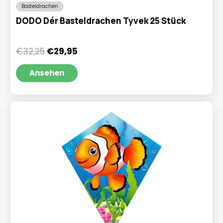
Basteldrachen
DODO Dér Basteldrachen Tyvek 25 Stück
Ursprünglicher
Aktueller
€
32,25
€
29,95
Preis
Preis
war:
ist:
Ansehen
€32,25
€29,95.