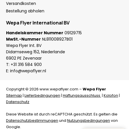
Versandkosten
Bestellung abholen
Wepa Flyer International BV
Handelskammer Nummer
09129715
MwSt.-Nummer
NL811008927B01
Wepa Flyer Int. BV
Didamseweg 152, Niederlande
6902 PE Zevenaar
T:
+31 316 584 900
E:
info@wepaflyer.nl
Copyright © 2026 www.wepaflyer.com –
Wepa Flyer
Sitemap
|
Lieferbedingungen
|
Haftungsausschluss
|
Kolofon
|
Datenschutz
Diese Website ist durch reCAPTCHA geschützt. Es gelten die
Datenschutzbestimmungen
und
Nutzungsbedingungen
von
Google.