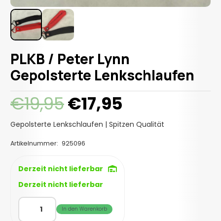
PLKB / Peter Lynn
Gepolsterte Lenkschlaufen
Ursprünglicher
Aktueller
€
19,95
€
17,95
Preis
Preis
war:
ist:
Gepolsterte Lenkschlaufen | Spitzen Qualität
€19,95
€17,95.
Artikelnummer:
925096
Derzeit nicht lieferbar
Derzeit nicht lieferbar
PLKB
In den Warenkorb
/