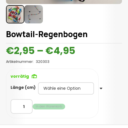
Bowtail-Regenbogen
Preisspan
€
2,95
–
€
4,95
€2,95
bis
Artikelnummer:
320303
€4,95
vorrätig
Länge (cm)
Bowtail-
In den Warenkorb
Regenbogen
Menge