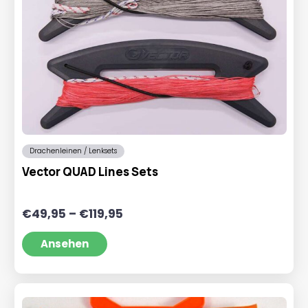
Drachenleinen / Lenksets
Vector QUAD Lines Sets
Preisspanne:
€
49,95
–
€
119,95
€49,95
bis
Ansehen
€119,95