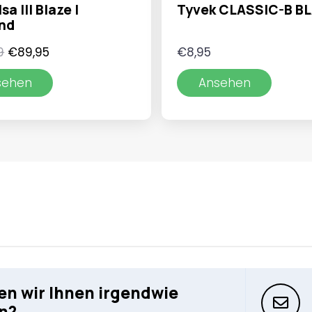
sa III Blaze |
Tyvek CLASSIC-B B
und
Ursprünglicher
Aktueller
9
€
89,95
€
8,95
Preis
Preis
sehen
Ansehen
war:
ist:
€109,99
€89,95.
n wir Ihnen irgendwie
n?