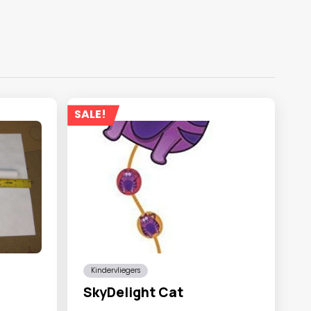
SALE!
Kindervliegers
SkyDelight Cat