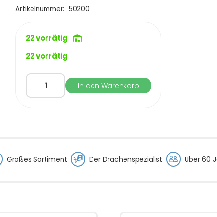
Artikelnummer:
50200
22 vorrätig
22 vorrätig
Fliegertasche
In den Warenkorb
90
Schwarz+Rot
Menge
Großes Sortiment
Der Drachenspezialist
Über 60 J