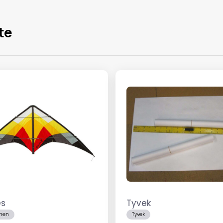
te
es
Tyvek
hen
Tyvek