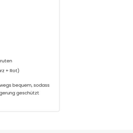
lruten
rz + Rot)
erwegs bequem, sodass
Lagerung geschützt