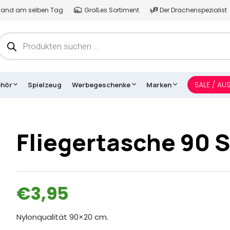
ersand am selben Tag
Großes Sortiment
Der Drachenspezialist
Products
search
SALE / AU
ehör
Spielzeug
Werbegeschenke
Marken
Fliegertasche 90 
€
3,95
Nylonqualität 90×20 cm.