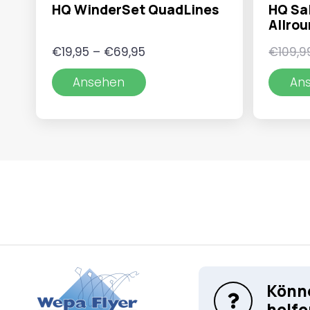
HQ WinderSet QuadLines
HQ Sal
Allro
Preisspanne:
€
19,95
–
€
69,95
€
109,9
€19,95
Ansehen
An
bis
€69,95
Könne
helfe