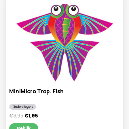
MiniMicro Trop. Fish
Kindervliegers
Oorspronkelijke
Huidige
€
3,95
€
1,95
prijs
prijs
was:
is:
Bekijk