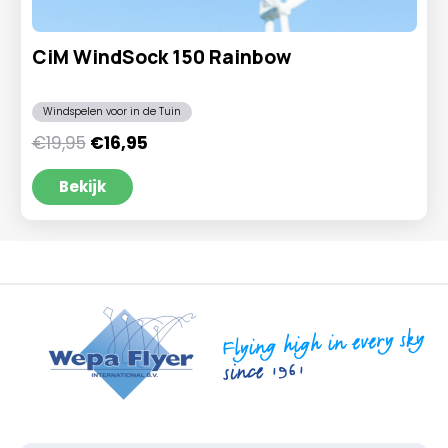
CiM WindSock 150 Rainbow
Windspelen voor in de Tuin
Oorspronkelijke
Huidige
€
19,95
€
16,95
prijs
prijs
was:
is:
Bekijk
€19,95.
€16,95.