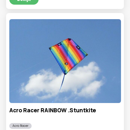
€3,95.
€1,95.
Acro Racer RAINBOW .Stuntkite
Acro Racer