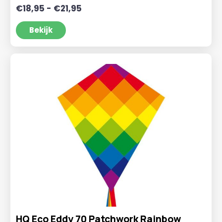
Prijsklasse:
€
18,95
-
€
21,95
€18,95
tot
Bekijk
€21,95
HQ Eco Eddy 70 Patchwork Rainbow