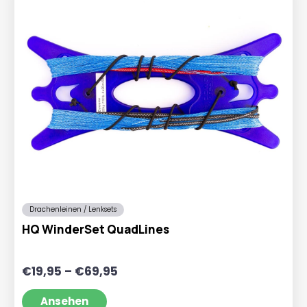
Drachenleinen / Lenksets
HQ WinderSet QuadLines
Preisspanne:
€
19,95
–
€
69,95
€19,95
bis
Ansehen