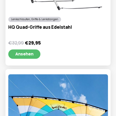
Lenkschlaufen, Griffe & Lenkstangen
HQ Quad-Griffe aus Edelstahl
Ursprünglicher
Aktueller
€
32,99
€
29,95
Preis
Preis
war:
ist:
Ansehen
€32,99
€29,95.