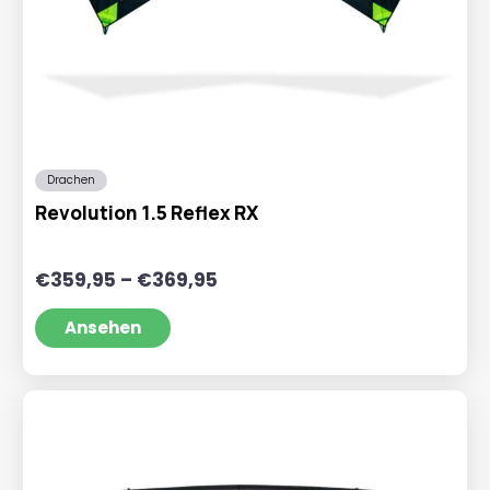
Drachen
Revolution 1.5 Reflex RX
Preisspanne:
€
359,95
–
€
369,95
€359,95
bis
Ansehen
€369,95