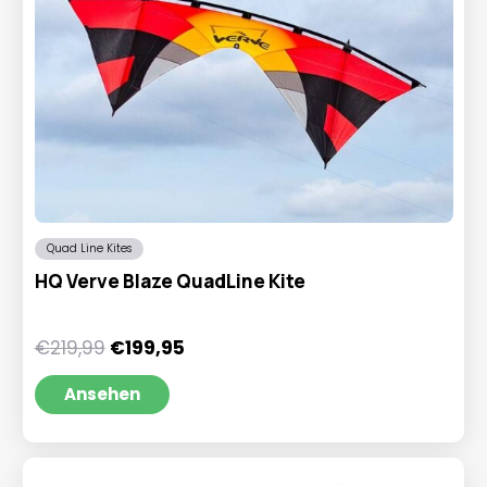
Quad Line Kites
HQ Verve Blaze QuadLine Kite
Ursprünglicher
Aktueller
€
219,99
€
199,95
Preis
Preis
war:
ist:
Ansehen
€219,99
€199,95.