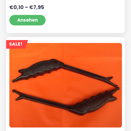
Preisspanne:
€
0,10
–
€
7,95
€0,10
bis
Ansehen
€7,95
SALE!