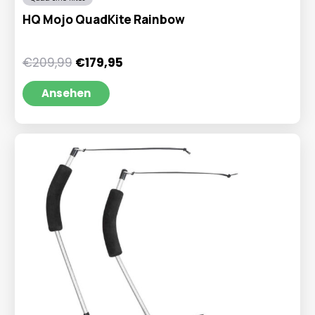
HQ Mojo QuadKite Rainbow
Ursprünglicher
Aktueller
€
209,99
€
179,95
Preis
Preis
war:
ist:
Ansehen
€209,99
€179,95.