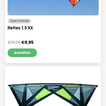
Quad Line Kites
Reflex 1.5 XX
Ursprünglicher
Aktueller
€
18,95
€
9,95
Preis
Preis
war:
ist:
Ansehen
€18,95
€9,95.