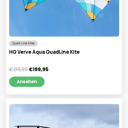
Quad Line Kites
HQ Verve Aqua QuadLine Kite
Ursprünglicher
Aktueller
€
219,99
€
199,95
Preis
Preis
war:
ist:
Ansehen
€219,99
€199,95.