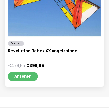
Drachen
Revolution Reflex XX Vogelspinne
Ursprünglicher
Aktueller
€
479,95
€
399,95
Preis
Preis
war:
ist:
Ansehen
€479,95
€399,95.