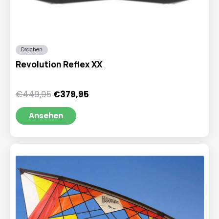
Drachen
Revolution Reflex XX
Ursprünglicher
Aktueller
€
449,95
€
379,95
Preis
Preis
war:
ist:
Ansehen
€449,95
€379,95.