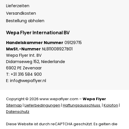
Lieferzeiten
Versandkosten
Bestellung abholen
Wepa Flyer International BV
Handelskammer Nummer
09129715
MwSt.-Nummer
NL811008927B01
Wepa Flyer Int. BV
Didamseweg 152, Niederlande
6902 PE Zevenaar
T:
+31 316 584 900
E:
info@wepaflyer.nl
Copyright © 2026 www.wepaflyer.com –
Wepa Flyer
Sitemap
|
Lieferbedingungen
|
Haftungsausschluss
|
Kolofon
|
Datenschutz
Diese Website ist durch reCAPTCHA geschützt. Es gelten die