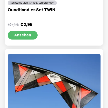
Lenkschlaufen, Griffe & Lenkstangen
QuadHandles Set TWIN
Ursprünglicher
Aktueller
€
7,95
€
2,95
Preis
Preis
war:
ist:
Ansehen
€7,95
€2,95.