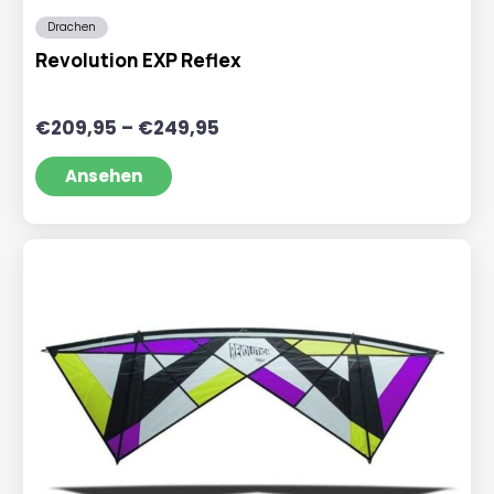
Drachen
Revolution EXP Reflex
Preisspanne:
€
209,95
–
€
249,95
€209,95
bis
Ansehen
€249,95