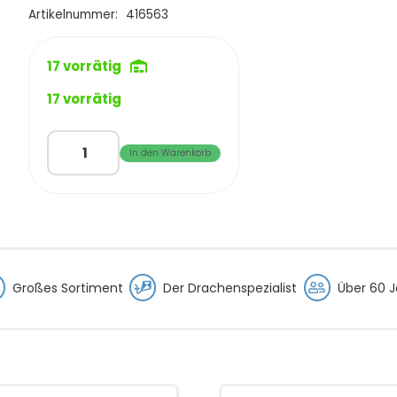
€5,95
€4,95.
Artikelnummer:
416563
17 vorrätig
17 vorrätig
WIN
In den Warenkorb
Eco
Magic
Wheel
26
Menge
Großes Sortiment
Der Drachenspezialist
Über 60 J