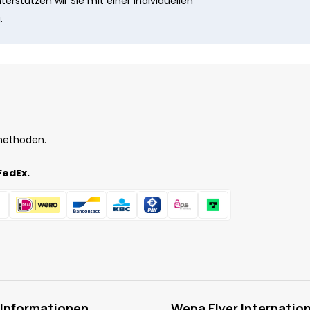
erstützen wir Sie mit einer individuellen
.
methoden.
FedEx.
 Informationen
Wepa Flyer Internation