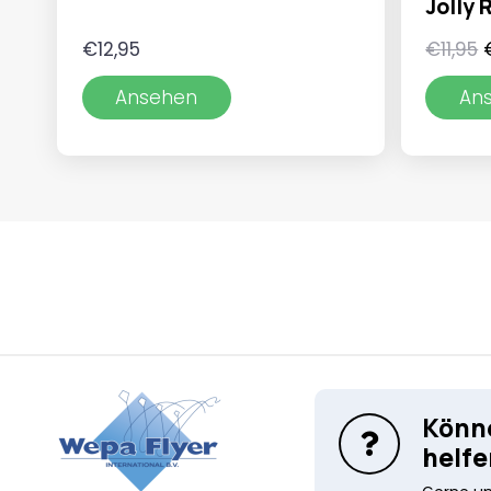
Jolly 
€
12,95
€
11,95
Ansehen
An
Könne
helfe