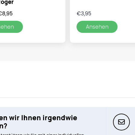
Roger
Ursprünglicher
Aktueller
€
8,95
€
3,95
Preis
Preis
sehen
Ansehen
war:
ist:
€11,95
€8,95.
n wir Ihnen irgendwie
n?