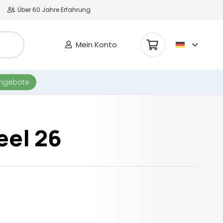
Über 60 Jahre Erfahrung
Mein Konto
Es befinden sich keine Produkte im Warenkorb.
angebote
eel 26