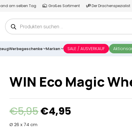
ersand am selben Tag
Großes Sortiment
Der Drachenspezialist
Products
search
SALE / AUSVERKAUF
Aktions
lzeug
Werbegeschenke
Marken
WIN Eco Magic Wh
Ursprünglicher
Aktueller
€
5,95
€
4,95
Preis
Preis
war:
ist:
Ø 26 x 74 cm