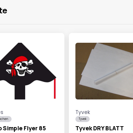
te
es
Tyvek
achen
Tyvek
 Simple Flyer 85
Tyvek DRY BLATT