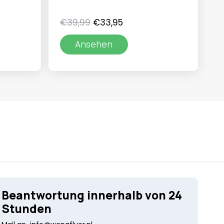
Ursprünglicher
Aktueller
€
39,99
€
33,95
Preis
Preis
Ansehen
war:
ist:
€39,99
€33,95.
Beantwortung innerhalb von 24
Stunden