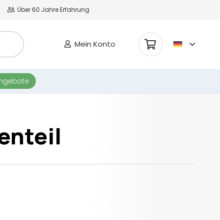
Über 60 Jahre Erfahrung
Mein Konto
Es befinden sich keine Produkte im Warenkorb.
angebote
enteil