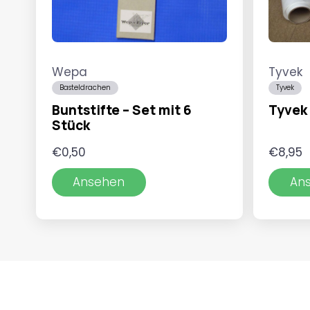
Wepa
Tyvek
Basteldrachen
Tyvek
Buntstifte – Set mit 6
Tyvek
Stück
€
0,50
€
8,95
Ansehen
An