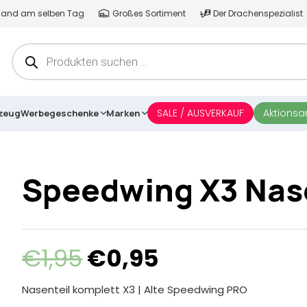
ersand am selben Tag
Großes Sortiment
Der Drachenspezialist
Products
search
SALE / AUSVERKAUF
Aktions
lzeug
Werbegeschenke
Marken
Speedwing X3 Nas
Ursprünglicher
Aktueller
€
1,95
€
0,95
Preis
Preis
war:
ist:
Nasenteil komplett X3 | Alte Speedwing PRO