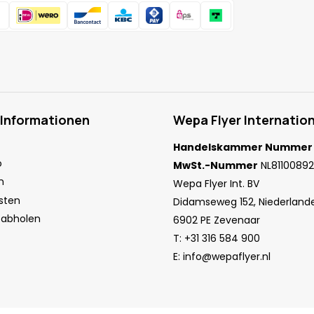
 Informationen
Wepa Flyer Internation
Handelskammer Nummer
o
MwSt.-Nummer
NL81100892
n
Wepa Flyer Int. BV
sten
Didamseweg 152, Niederland
 abholen
6902 PE Zevenaar
T:
+31 316 584 900
E:
info@wepaflyer.nl