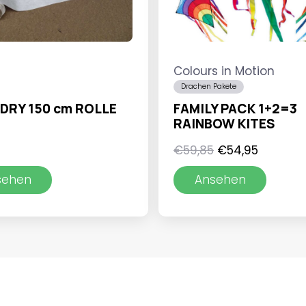
Colours in Motion
Drachen Pakete
 DRY 150 cm ROLLE
FAMILY PACK 1+2=3
RAINBOW KITES
Ursprünglicher
Aktuelle
€
59,85
€
54,95
Preis
Preis
sehen
Ansehen
war:
ist:
€59,85
€54,95.