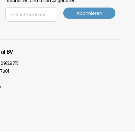
Neuheiten und tollen Angeboten.
Email
Abonnieren
al BV
09129715
7B01
e