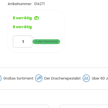
€1,95
€0,95.
Artikelnummer:
014271
6 vorrätig
6 vorrätig
Speedwing
In den Warenkorb
X3
Nasenteil
Menge
Großes Sortiment
Der Drachenspezialist
Über 60 J