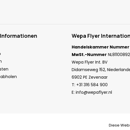
 Informationen
Wepa Flyer Internation
Handelskammer Nummer
o
MwSt.-Nummer
NL81100892
n
Wepa Flyer Int. BV
sten
Didamseweg 152, Niederland
 abholen
6902 PE Zevenaar
T:
+31 316 584 900
E:
info@wepaflyer.nl
Diese Webs