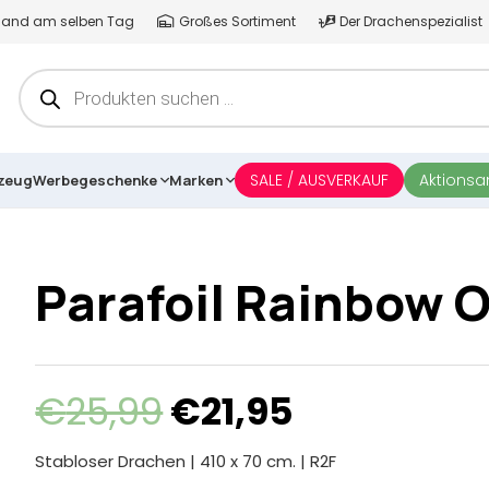
ersand am selben Tag
Großes Sortiment
Der Drachenspezialist
Products
search
SALE / AUSVERKAUF
Aktions
lzeug
Werbegeschenke
Marken
Parafoil Rainbow 
Ursprünglicher
Aktueller
€
25,99
€
21,95
Preis
Preis
war:
ist:
Stabloser Drachen | 410 x 70 cm. | R2F