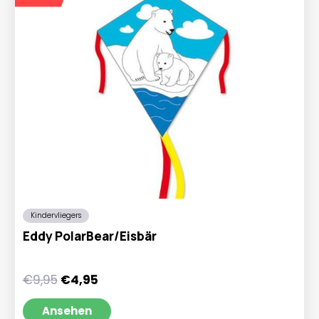
Kindervliegers
Eddy PolarBear/Eisbär
Ursprünglicher
Aktueller
€
9,95
€
4,95
Preis
Preis
war:
ist:
Ansehen