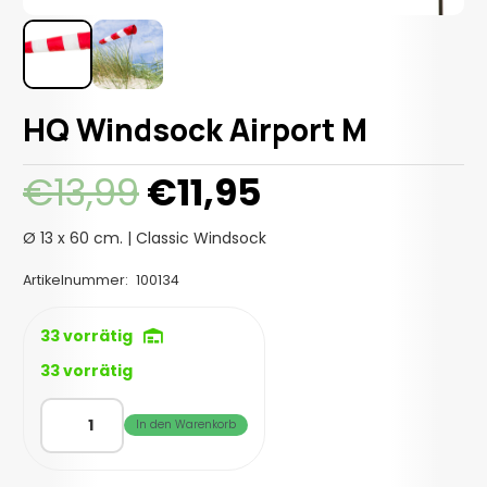
HQ Windsock Airport M
Ursprünglicher
Aktueller
€
13,99
€
11,95
Preis
Preis
war:
ist:
Ø 13 x 60 cm. | Classic Windsock
€13,99
€11,95.
Artikelnummer:
100134
33 vorrätig
33 vorrätig
HQ
In den Warenkorb
Windsock
Airport
M