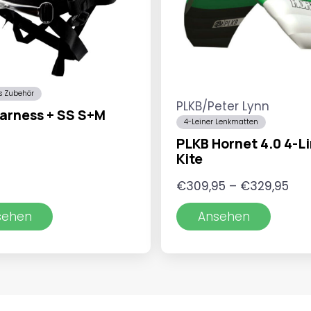
es Zubehör
PLKB/Peter Lynn
arness + SS S+M
4-Leiner Lenkmatten
PLKB Hornet 4.0 4-L
Kite
Pre
5
€
309,95
–
€
329,95
€30
sehen
Ansehen
bis
€32