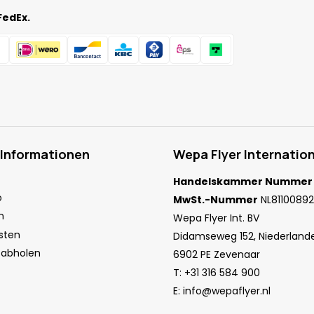
FedEx.
 Informationen
Wepa Flyer Internation
Handelskammer Nummer
o
MwSt.-Nummer
NL81100892
n
Wepa Flyer Int. BV
sten
Didamseweg 152, Niederland
 abholen
6902 PE Zevenaar
T:
+31 316 584 900
E:
info@wepaflyer.nl