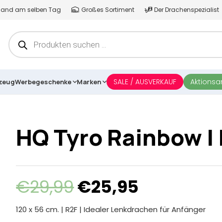
ersand am selben Tag
Großes Sortiment
Der Drachenspezialist
Products
search
SALE / AUSVERKAUF
Aktions
lzeug
Werbegeschenke
Marken
HQ Tyro Rainbow | 
Ursprünglicher
Aktueller
€
29,99
€
25,95
Preis
Preis
war:
ist:
120 x 56 cm. | R2F | Idealer Lenkdrachen für Anfänger