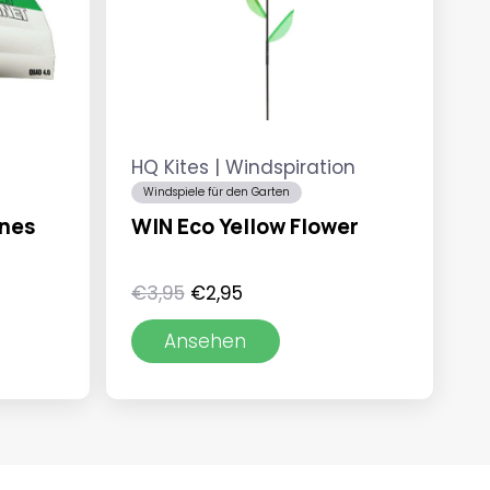
HQ Kites | Windspiration
Windspiele für den Garten
ines
WIN Eco Yellow Flower
isspanne:
Ursprünglicher
Aktueller
€
3,95
€
2,95
9,95
Preis
Preis
Ansehen
war:
ist:
9,95
€3,95
€2,95.