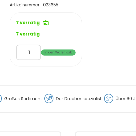
€29,99
€25,95.
Artikelnummer:
023655
7 vorrätig
7 vorrätig
HQ
In den Warenkorb
Tyro
Rainbow
|
Perfekter
Starter
Menge
Großes Sortiment
Der Drachenspezialist
Über 60 J