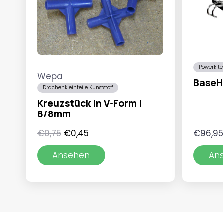
Powerkit
Wepa
BaseH
Drachenkleinteile Kunststoff
Kreuzstück in V-Form |
8/8mm
Ursprünglicher
Aktueller
€
0,75
€
0,45
€
96,9
Preis
Preis
Ansehen
An
war:
ist:
€0,75
€0,45.