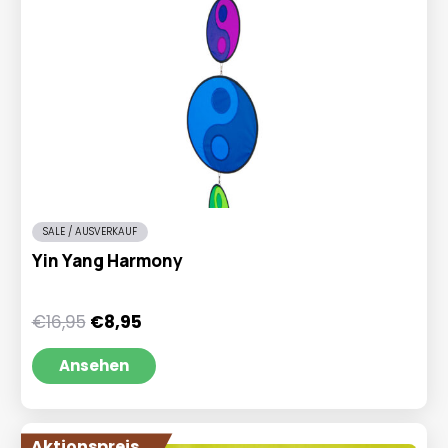
SALE / AUSVERKAUF
Yin Yang Harmony
Ursprünglicher
Aktueller
€
16,95
€
8,95
Preis
Preis
war:
ist:
Ansehen
€16,95
€8,95.
Aktionspreis