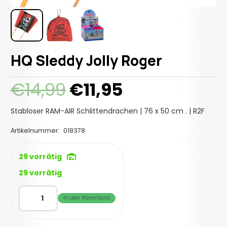
HQ Sleddy Jolly Roger
Ursprünglicher
Aktueller
€
14,99
€
11,95
Preis
Preis
war:
ist:
Stabloser RAM-AIR Schlittendrachen | 76 x 50 cm . | R2F
€14,99
€11,95.
Artikelnummer:
018378
29 vorrätig
29 vorrätig
HQ
In den Warenkorb
Sleddy
Jolly
Roger