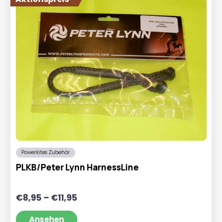
Powerkites Zubehör
PLKB/Peter Lynn HarnessLine
Preisspanne:
€
8,95
–
€
11,95
€8,95
bis
Ansehen