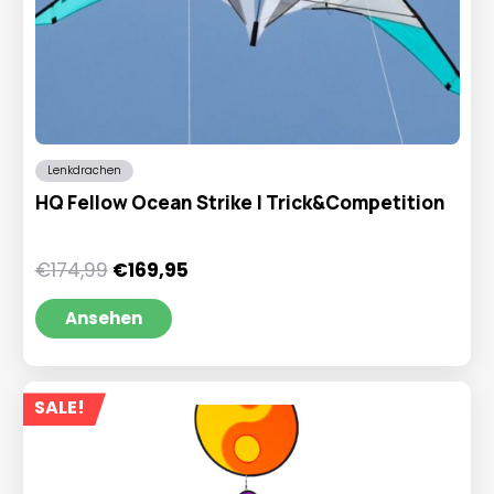
Lenkdrachen
HQ Fellow Ocean Strike | Trick&Competition
Ursprünglicher
Aktueller
€
174,99
€
169,95
Preis
Preis
war:
ist:
Ansehen
€174,99
€169,95.
SALE!