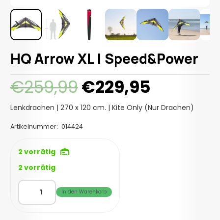
HQ Arrow XL | Speed&Power
Ursprünglicher
Aktuell
€
259,99
€
229,95
Preis
Preis
war:
ist:
Lenkdrachen | 270 x 120 cm. | Kite Only (Nur Drachen)
€259,99
€229,95
Artikelnummer:
014424
2 vorrätig
2 vorrätig
HQ
In den Warenkorb
Arrow
XL
|