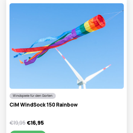
Windspiele für den Garten
CiM WindSock 150 Rainbow
Ursprünglicher
Aktueller
€
19,95
€
16,95
Preis
Preis