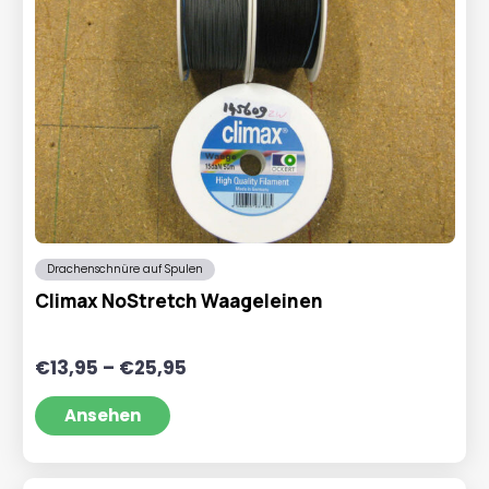
Drachenschnüre auf Spulen
Climax NoStretch Waageleinen
Preisspanne:
€
13,95
–
€
25,95
€13,95
bis
Ansehen
€25,95