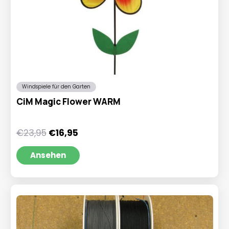
Windspiele für den Garten
CiM Magic Flower WARM
Ursprünglicher
Aktueller
€
23,95
€
16,95
Preis
Preis
war:
ist:
Ansehen
€23,95
€16,95.