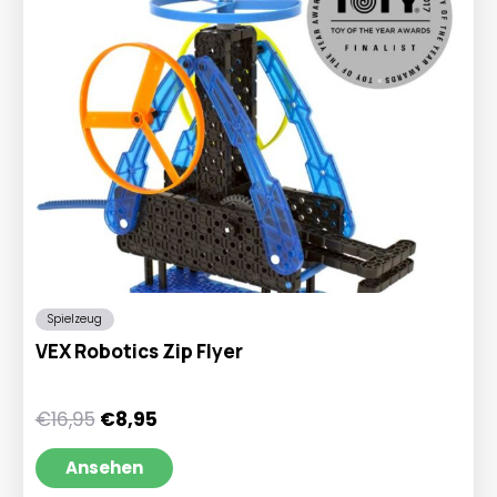
Spielzeug
VEX Robotics Zip Flyer
Ursprünglicher
Aktueller
€
16,95
€
8,95
Preis
Preis
war:
ist:
Ansehen
€16,95
€8,95.