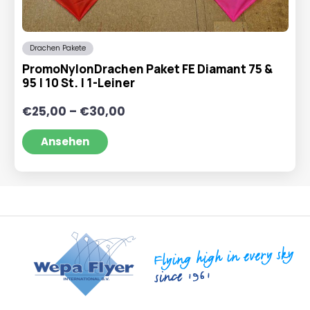
Drachen Pakete
PromoNylonDrachen Paket FE Diamant 75 &
95 | 10 St. | 1-Leiner
Preisspanne:
€
25,00
–
€
30,00
€25,00
bis
Ansehen
€30,00