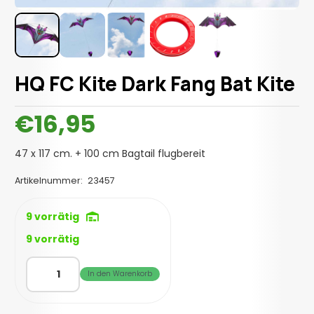
HQ FC Kite Dark Fang Bat Kite
€
16,95
47 x 117 cm. + 100 cm Bagtail flugbereit
Artikelnummer:
23457
9 vorrätig
9 vorrätig
HQ
In den Warenkorb
FC
Kite
Dark