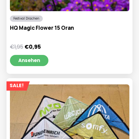
Festival Drachen
HQ Magic Flower 15 Oran
Ursprünglicher
Aktueller
€
1,95
€
0,95
Preis
Preis
war:
ist:
Ansehen
€1,95
€0,95.
SALE!