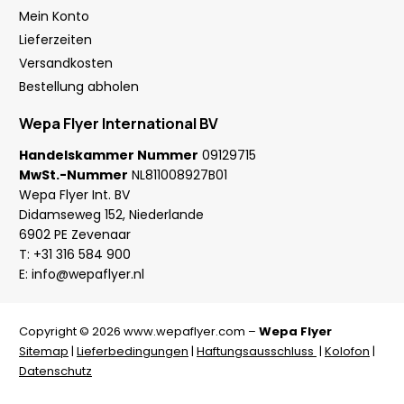
Mein Konto
Lieferzeiten
Versandkosten
Bestellung abholen
Wepa Flyer International BV
Handelskammer Nummer
09129715
MwSt.-Nummer
NL811008927B01
Wepa Flyer Int. BV
Didamseweg 152, Niederlande
6902 PE Zevenaar
T:
+31 316 584 900
E:
info@wepaflyer.nl
Copyright © 2026 www.wepaflyer.com –
Wepa Flyer
Sitemap
|
Lieferbedingungen
|
Haftungsausschluss
|
Kolofon
|
Datenschutz