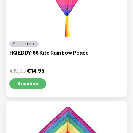
Kinderdrachen
HQ EDDY-68 Kite Rainbow Peace
Ursprünglicher
Aktueller
€
19,99
€
14,95
Preis
Preis
war:
ist:
Ansehen
€19,99
€14,95.