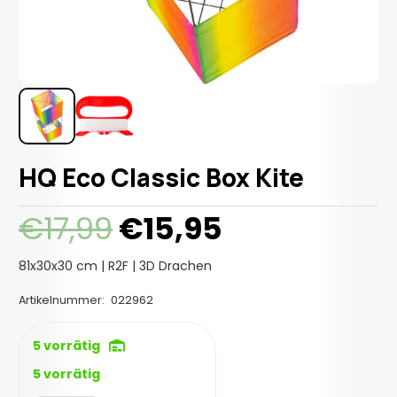
HQ Eco Classic Box Kite
Ursprünglicher
Aktueller
€
17,99
€
15,95
Preis
Preis
war:
ist:
81x30x30 cm | R2F | 3D Drachen
€17,99
€15,95.
Artikelnummer:
022962
5 vorrätig
5 vorrätig