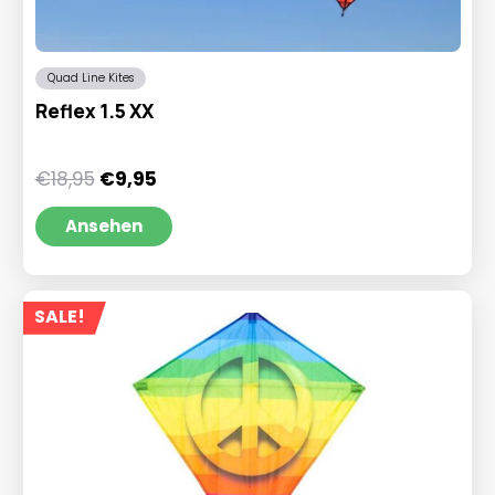
Quad Line Kites
Reflex 1.5 XX
Ursprünglicher
Aktueller
€
18,95
€
9,95
Preis
Preis
war:
ist:
Ansehen
€18,95
€9,95.
SALE!