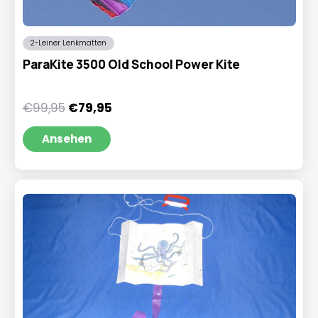
2-Leiner Lenkmatten
ParaKite 3500 Old School Power Kite
Ursprünglicher
Aktueller
€
99,95
€
79,95
Preis
Preis
war:
ist:
Ansehen
€99,95
€79,95.