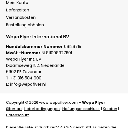
Mein Konto
Lieferzeiten
Versandkosten
Bestellung abholen
Wepa Flyer International BV
Handelskammer Nummer
09129715
MwSt.-Nummer
NL811008927B01
Wepa Flyer Int. BV
Didamseweg 152, Niederlande
6902 PE Zevenaar
T:
+31 316 584 900
E:
info@wepaflyer.nl
Copyright © 2026 www.wepaflyer.com –
Wepa Flyer
Sitemap
|
Lieferbedingungen
|
Haftungsausschluss
|
Kolofon
|
Datenschutz
Diese Website ist durch reCAPTCHA geschützt. Es gelten die