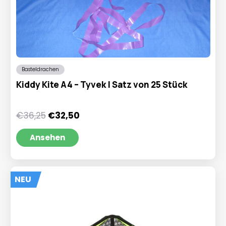
Basteldrachen
Kiddy Kite A4 – Tyvek | Satz von 25 Stück
Ursprünglicher
Aktueller
€
36,25
€
32,50
Preis
Preis
war:
ist:
Ansehen
€36,25
€32,50.
NEU