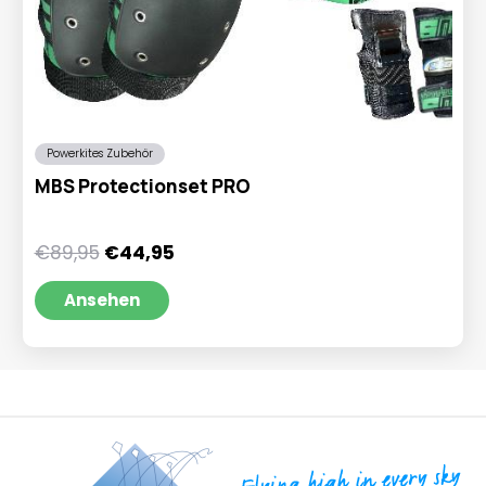
Powerkites Zubehör
MBS Protectionset PRO
Ursprünglicher
Aktueller
€
89,95
€
44,95
Preis
Preis
war:
ist:
Ansehen
€89,95
€44,95.