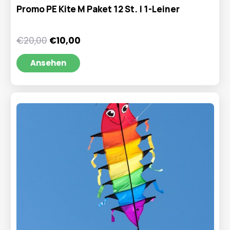
Promo PE Kite M Paket 12 St. | 1-Leiner
Ursprünglicher
Aktueller
€
20,00
€
10,00
Preis
Preis
war:
ist:
Ansehen
€20,00
€10,00.