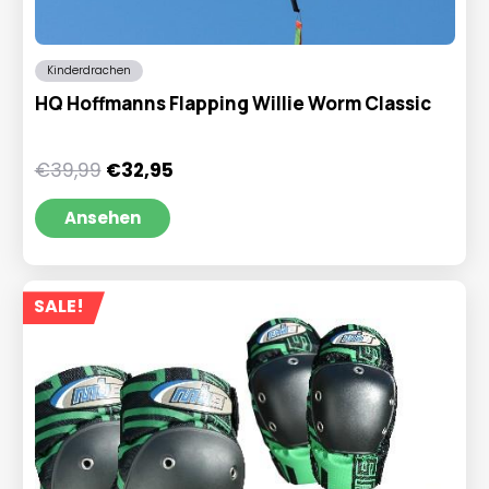
Kinderdrachen
HQ Hoffmanns Flapping Willie Worm Classic
Ursprünglicher
Aktueller
€
39,99
€
32,95
Preis
Preis
war:
ist:
Ansehen
€39,99
€32,95.
SALE!