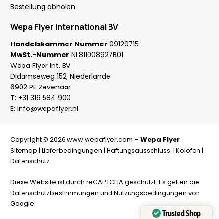
Bestellung abholen
Wepa Flyer International BV
Handelskammer Nummer
09129715
MwSt.-Nummer
NL811008927B01
Wepa Flyer Int. BV
Didamseweg 152, Niederlande
6902 PE Zevenaar
T:
+31 316 584 900
E:
info@wepaflyer.nl
Copyright © 2026 www.wepaflyer.com –
Wepa Flyer
Sitemap
|
Lieferbedingungen
|
Haftungsausschluss
|
Kolofon
|
Datenschutz
Diese Website ist durch reCAPTCHA geschützt. Es gelten die
Datenschutzbestimmungen
und
Nutzungsbedingungen
von
Google.
Trusted Shop