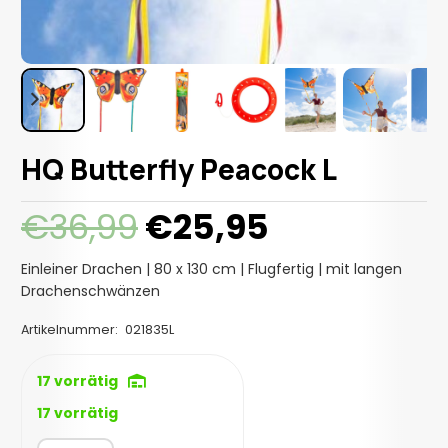
HQ Butterfly Peacock L
Ursprünglicher
Aktueller
€
36,99
€
25,95
Preis
Preis
war:
ist:
Einleiner Drachen | 80 x 130 cm | Flugfertig | mit langen
€36,99
€25,95.
Drachenschwänzen
Artikelnummer:
021835L
17 vorrätig
17 vorrätig
HQ