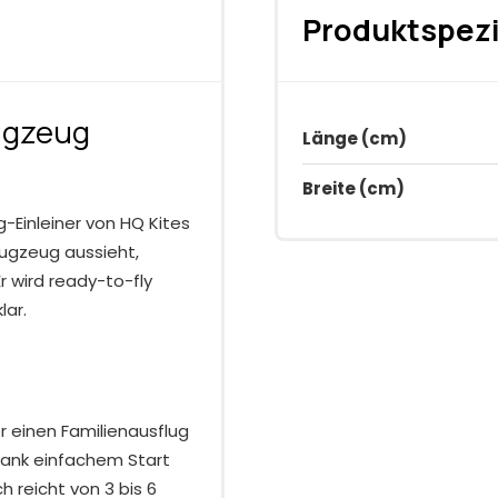
Produktspezi
ugzeug
Länge (cm)
Breite (cm)
-Einleiner von HQ Kites
lugzeug aussieht,
Er wird ready-to-fly
lar.
r einen Familienausflug
 Dank einfachem Start
ch reicht von 3 bis 6