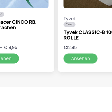
er
Tyvek
Racer CINCO RB.
Tyvek
rachen
Tyvek CLASSIC-B 1
ROLLE
Preisspanne:
–
€
19,95
€
12,95
€16,95
sehen
Ansehen
bis
€19,95