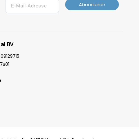
Email
Abonnieren
al BV
09129715
7B01
e