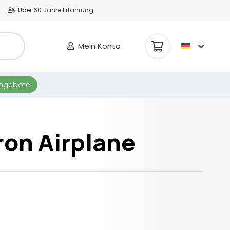
Über 60 Jahre Erfahrung
Mein Konto
Es befinden sich keine Produkte im Warenkorb.
angebote
ron Airplane