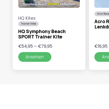
Acro Rac
HQ Kites
Acro 
Trainer Kites
Lenkd
HQ Symphony Beach
SPORT Trainer Kite
Preisspanne:
€
54,95
–
€
79,95
€
16,95
€54,95
Ansehen
An
bis
€79,95