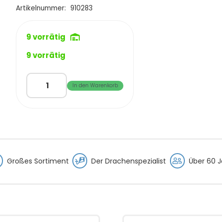
€69,95
€59,95.
Artikelnummer:
910283
9 vorrätig
9 vorrätig
HQ
In den Warenkorb
3D-
Kite
Red
Baron
Airplane
Menge
Großes Sortiment
Der Drachenspezialist
Über 60 J