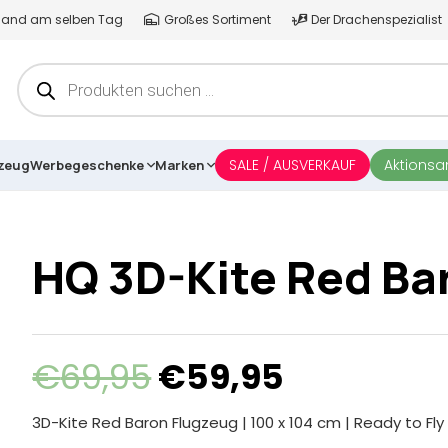
ersand am selben Tag
Großes Sortiment
Der Drachenspezialist
Products
search
SALE / AUSVERKAUF
Aktions
lzeug
Werbegeschenke
Marken
HQ 3D-Kite Red Ba
Ursprünglicher
Aktueller
€
69,95
€
59,95
Preis
Preis
war:
ist:
3D-Kite Red Baron Flugzeug | 100 x 104 cm | Ready to Fly