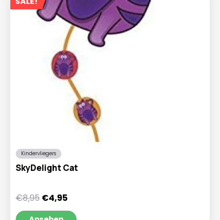
SALE!
Kindervliegers
SkyDelight Cat
Ursprünglicher
Aktueller
€
8,95
€
4,95
Preis
Preis
war:
ist:
Ansehen