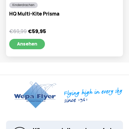
Kinderdrachen
HQ Multi-Kite Prisma
Ursprünglicher
Aktueller
€
69,99
€
59,95
Preis
Preis
war:
ist:
Ansehen
€69,99
€59,95.