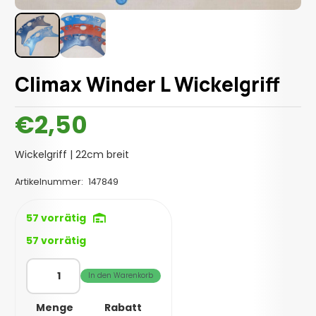
Climax Winder L Wickelgriff
€
2,50
Wickelgriff | 22cm breit
Artikelnummer:
147849
57 vorrätig
57 vorrätig
Climax
In den Warenkorb
Winder
L
Menge
Rabatt
Wickelgriff