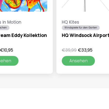
s in Motion
HQ Kites
achen
Windspiele für den Garten
ream Eddy Kollektion
HQ Windsock Airpor
Ursprünglicher
Aktueller
Ursprünglicher
Aktuelle
€
10,95
€
39,99
€
33,95
Preis
Preis
Preis
Preis
sehen
Ansehen
war:
ist:
war:
ist:
€14,95
€10,95.
€39,99
€33,95.