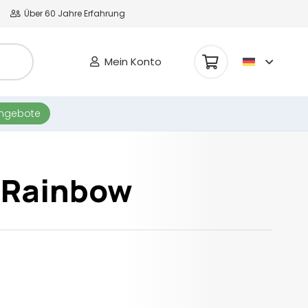
Über 60 Jahre Erfahrung
Mein Konto
Es befinden sich keine Produkte im Warenkorb.
angebote
 Rainbow