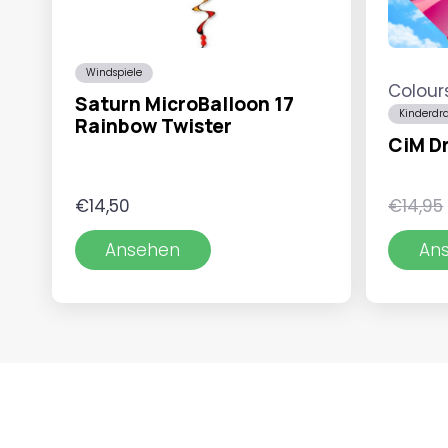
Windspiele
Colour
Saturn MicroBalloon 17
Kinderdr
Rainbow Twister
CiM D
€
14,50
€
14,95
Ansehen
An