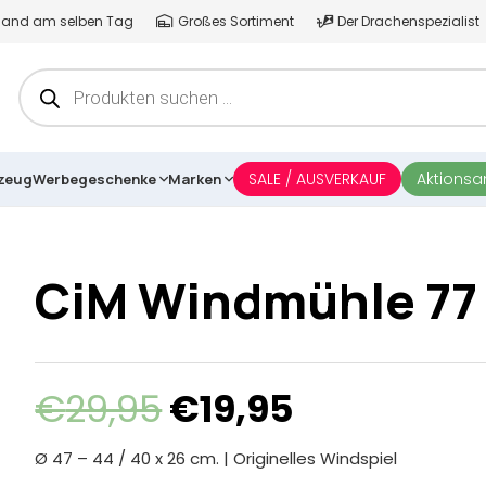
ersand am selben Tag
Großes Sortiment
Der Drachenspezialist
Products
search
SALE / AUSVERKAUF
Aktions
lzeug
Werbegeschenke
Marken
CiM Windmühle 77
Ursprünglicher
Aktueller
€
29,95
€
19,95
Preis
Preis
war:
ist:
Ø 47 – 44 / 40 x 26 cm. | Originelles Windspiel