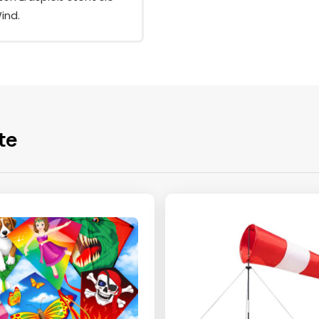
ind.
te