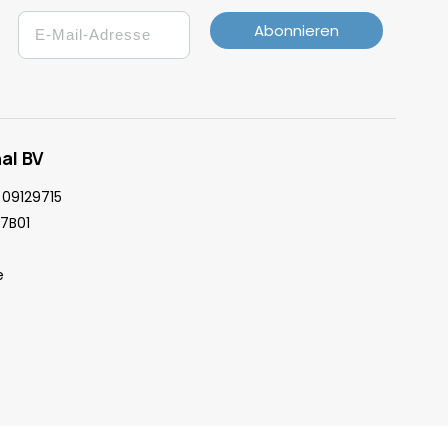
Email
Abonnieren
al BV
09129715
7B01
e