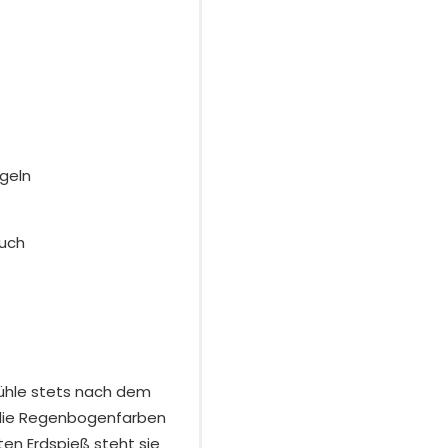
geln
Tuch
Mühle stets nach dem
 die Regenbogenfarben
ten Erdspieß steht sie