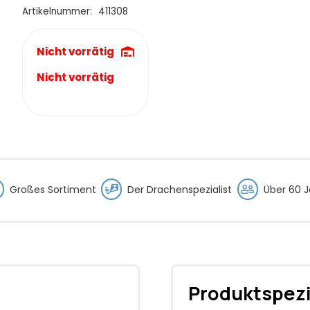
€29,95
€19,95.
Artikelnummer:
411308
Nicht vorrätig
Nicht vorrätig
Großes Sortiment
Der Drachenspezialist
Über 60 J
Produktspezi