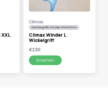
Climax
Drachengriffe; mit oder ohne Schnur
t XXL
Climax Winder L
Wickelgriff
r
€
2,50
Ansehen