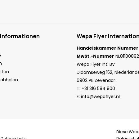
 Informationen
Wepa Flyer Internation
Handelskammer Nummer
o
MwSt.-Nummer
NL81100892
n
Wepa Flyer Int. BV
sten
Didamseweg 152, Niederland
 abholen
6902 PE Zevenaar
T:
+31 316 584 900
E:
info@wepaflyer.nl
Diese Webs
|
Datenschutz
Datenschu