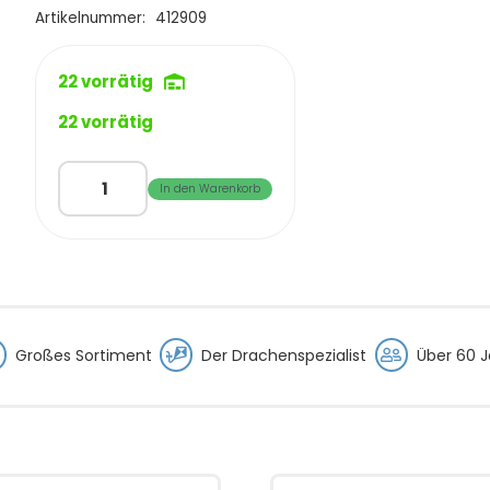
€13,95
€10,95.
Artikelnummer:
412909
22 vorrätig
22 vorrätig
CiM
In den Warenkorb
SpinSock
Blue
Blau/Weiß
Menge
Großes Sortiment
Der Drachenspezialist
Über 60 J