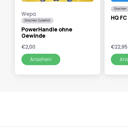
Drachen
Wepa
HQ FC 
Drachen Zubehör
PowerHandle ohne
Gewinde
€
2,00
€
22,95
Ansehen
An