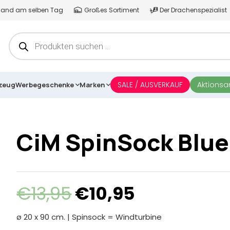
ersand am selben Tag
Großes Sortiment
Der Drachenspezialist
Products
search
SALE / AUSVERKAUF
Aktions
lzeug
Werbegeschenke
Marken
CiM SpinSock Blue
Ursprünglicher
Aktueller
€
13,95
€
10,95
Preis
Preis
war:
ist:
ø 20 x 90 cm. | Spinsock = Windturbine