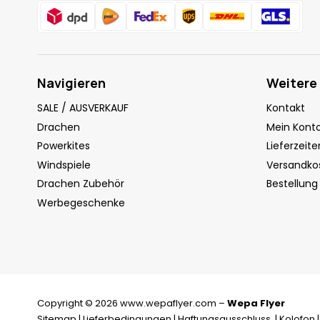
Navigieren
Weitere
SALE / AUSVERKAUF
Kontakt
Drachen
Mein Kont
Powerkites
Lieferzeite
Windspiele
Versandko
Drachen Zubehör
Bestellung
Werbegeschenke
Copyright © 2026 www.wepaflyer.com –
Wepa Flyer
Sitemap
|
Lieferbedingungen
|
Haftungsausschluss
|
Kolofon