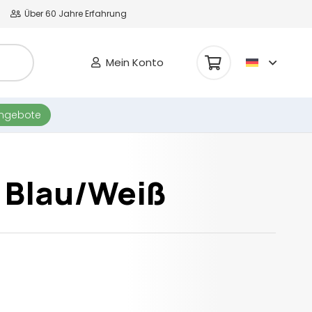
Über 60 Jahre Erfahrung
Mein Konto
Es befinden sich keine Produkte im Warenkorb.
angebote
 Blau/Weiß