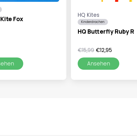
HQ Kites
Kite Fox
Kinderdrachen
HQ Butterfly Ruby R
Ursprünglicher
Aktueller
€
15,99
€
12,95
Preis
Preis
sehen
Ansehen
war:
ist:
€15,99
€12,95.