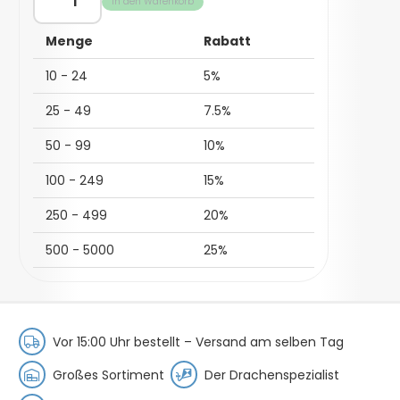
In den Warenkorb
Muffen
|
Menge
Rabatt
Verbinder
Menge
10 - 24
5%
25 - 49
7.5%
50 - 99
10%
100 - 249
15%
250 - 499
20%
500 - 5000
25%
Vor 15:00 Uhr bestellt –
Versand am selben Tag
Großes Sortiment
Der Drachenspezialist