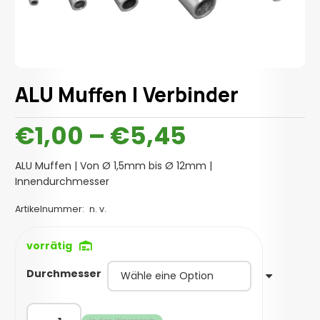
ALU Muffen | Verbinder
Preisspan
€
1,00
–
€
5,45
€1,00
bis
ALU Muffen | Von Ø 1,5mm bis Ø 12mm |
€5,45
Innendurchmesser
Artikelnummer:
n. v.
vorrätig
Durchmesser
ALU