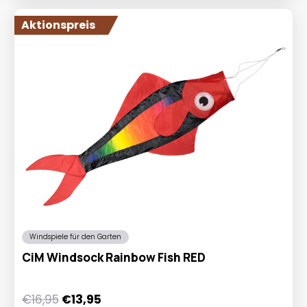
Aktionspreis
Windspiele für den Garten
CiM Windsock Rainbow Fish RED
Ursprünglicher
Aktueller
€
16,95
€
13,95