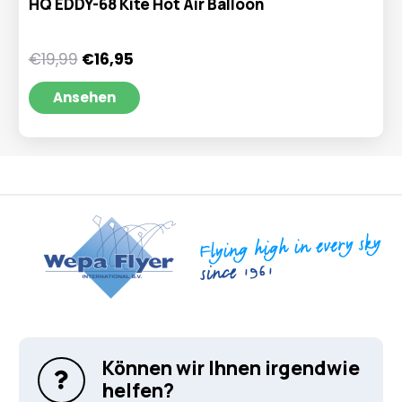
HQ EDDY-68 Kite Hot Air Balloon
Ursprünglicher
Aktueller
€
19,99
€
16,95
Preis
Preis
war:
ist:
Ansehen
€19,99
€16,95.
Können wir Ihnen irgendwie
helfen?