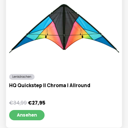
Lenkdrachen
HQ Quickstep II Chroma | Allround
Ursprünglicher
Aktueller
€
34,99
€
27,95
Preis
Preis
war:
ist:
Ansehen
€34,99
€27,95.