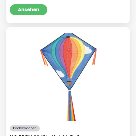
Preis
Preis
war:
ist:
Ansehen
€16,95
€13,95.
Kinderdrachen