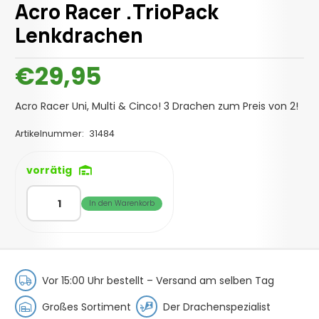
Acro Racer .TrioPack
Lenkdrachen
€
29,95
Acro Racer Uni, Multi & Cinco! 3 Drachen zum Preis von 2!
Artikelnummer:
31484
vorrätig
Acro
In den Warenkorb
Racer
.TrioPack
Lenkdrachen
Menge
Vor 15:00 Uhr bestellt –
Versand am selben Tag
Großes Sortiment
Der Drachenspezialist