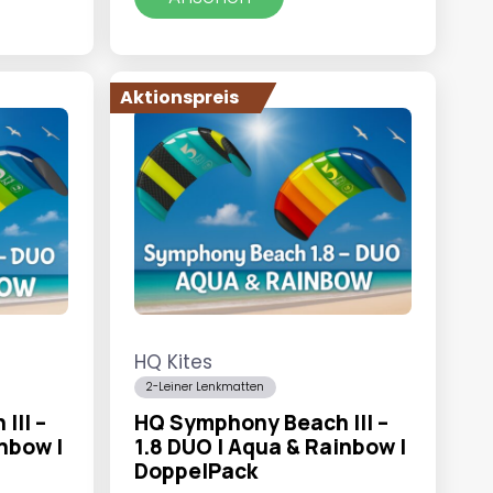
war:
ist:
5.
€59,99
€49,95.
Aktionspreis
HQ Kites
2-Leiner Lenkmatten
III –
HQ Symphony Beach III –
inbow |
1.8 DUO | Aqua & Rainbow |
DoppelPack