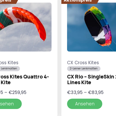
preis
Aktionspreis
oss Kites
CX Cross Kites
r Lenkmatten
2-Leiner Lenkmatten
oss Kites Quattro 4-
CX Rio – SingleSkin 
 Kite
Lines Kite
Preisspanne:
Preis
95
–
€
259,95
€
33,95
–
€
83,95
€179,95
€33,
sehen
Ansehen
bis
bis
€259,95
€83,