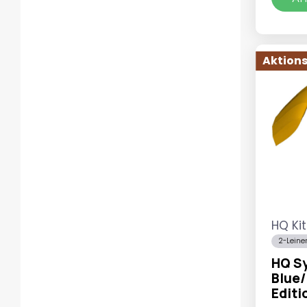
Aktions
HQ Ki
2-Leine
HQ S
Blue/
Editi