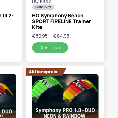
HQ Kites
Trainer Kites
III 2-
HQ Symphony Beach
SPORT FIRELINE Trainer
Kite
spanne:
Preisspanne:
€
59,95
–
€
84,95
95
€59,95
Ansehen
bis
95
€84,95
Aktionspreis