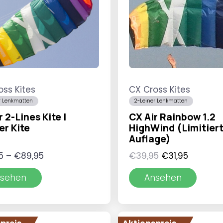
oss Kites
CX Cross Kites
r Lenkmatten
2-Leiner Lenkmatten
r 2-Lines Kite |
CX Air Rainbow 1.2
er Kite
HighWind (Limitier
Auflage)
Preisspanne:
Ursprünglicher
Aktuelle
5
–
€
89,95
€
39,95
€
31,95
€35,95
Preis
Preis
sehen
Ansehen
bis
war:
ist:
€89,95
€39,95
€31,95.