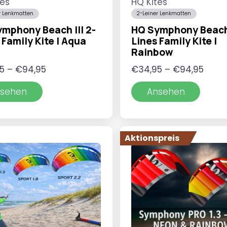
tes
HQ Kites
r Lenkmatten
2-Leiner Lenkmatten
mphony Beach III 2-
HQ Symphony Beach 
 Family Kite | Aqua
Lines Family Kite |
Rainbow
Preisspanne:
Preis
5
–
€
94,95
€
34,95
–
€
94,95
€34,95
€34,
sehen
Ansehen
bis
bis
€94,95
€94,
Aktionspreis