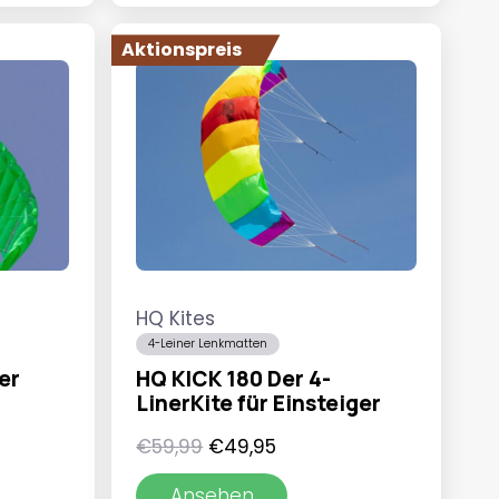
Aktionspreis
HQ Kites
4-Leiner Lenkmatten
er
HQ KICK 180 Der 4-
LinerKite für Einsteiger
r
ler
Ursprünglicher
Aktueller
€
59,99
€
49,95
Preis
Preis
Ansehen