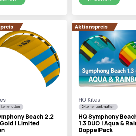
bis
war:
ist:
€27,95
€219,99
€159,9
preis
Aktionspreis
tes
HQ Kites
r Lenkmatten
2-Leiner Lenkmatten
ymphony Beach 2.2
HQ Symphony Beach 
Gold | Limited
1.3 DUO | Aqua & Ra
on
DoppelPack