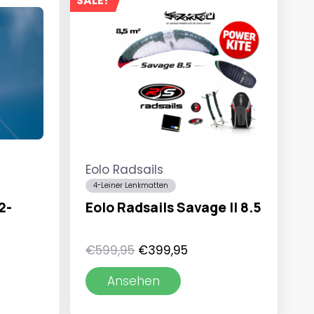
SALE!
Eolo Radsails
4-Leiner Lenkmatten
2-
Eolo Radsails Savage II 8.5
spanne:
Ursprünglicher
Aktueller
€
599,95
€
399,95
95
Preis
Preis
Ansehen
war:
ist:
95
€599,95
€399,95.