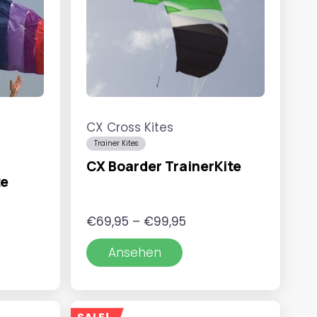
CX Cross Kites
Trainer Kites
CX Boarder TrainerKite
te
r
Preisspanne:
€
69,95
–
€
99,95
€69,95
Ansehen
bis
€99,95