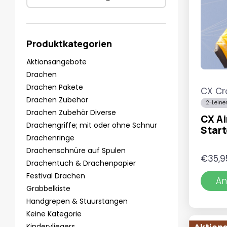
Produktkategorien
Aktionsangebote
Drachen
Drachen Pakete
CX Cr
Drachen Zubehör
2-Leine
Drachen Zubehör Diverse
CX Ai
Drachengriffe; mit oder ohne Schnur
Start
Drachenringe
Drachenschnüre auf Spulen
€
35,9
Drachentuch & Drachenpapier
Festival Drachen
An
Grabbelkiste
Handgrepen & Stuurstangen
Keine Kategorie
Kindervliegers