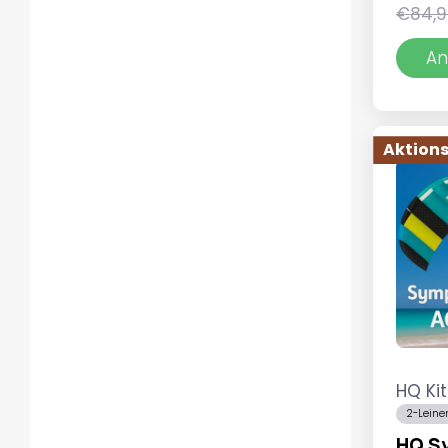
€
84,
An
Aktions
HQ Ki
2-Leine
HQ Sy