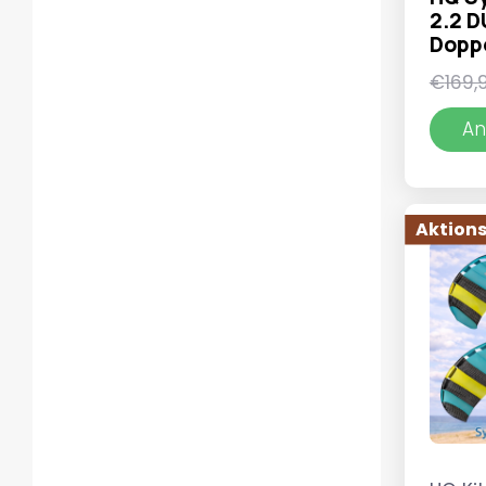
2.2 D
Dopp
€
169,
An
Aktions