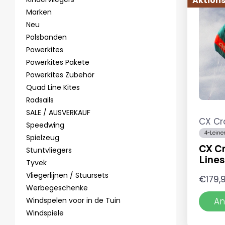
Aktions
Marken
Neu
Polsbanden
Powerkites
Powerkites Pakete
Powerkites Zubehör
Quad Line Kites
Radsails
SALE / AUSVERKAUF
CX Cr
Speedwing
4-Leine
Spielzeug
CX Cr
Stuntvliegers
Lines
Tyvek
Vliegerlijnen / Stuursets
€
179,
Werbegeschenke
Windspelen voor in de Tuin
An
Windspiele