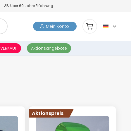
Über 60 Jahre Erfahrung
Mein Konto
Es befinden sich keine Produkte im Warenkorb.
SVERKAUF
Aktionsangebote
Aktionspreis