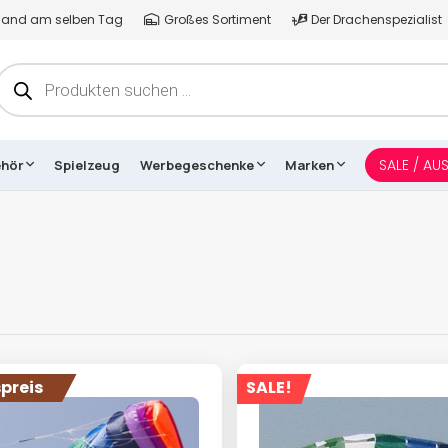
ersand am selben Tag
Großes Sortiment
Der Drachenspezialist
Products
search
SALE / AU
ehör
Spielzeug
Werbegeschenke
Marken
preis
SALE!