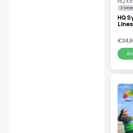
HQ Ki
2-Leine
HQ Sy
Lines
€
34,9
An