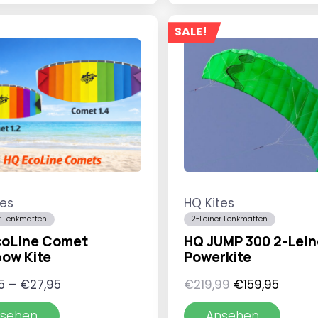
SALE!
tes
HQ Kites
r Lenkmatten
2-Leiner Lenkmatten
coLine Comet
HQ JUMP 300 2-Lein
ow Kite
Powerkite
Preisspanne:
Ursprüngliche
Aktuel
5
–
€
27,95
€
219,99
€
159,95
€23,95
Preis
Preis
sehen
Ansehen