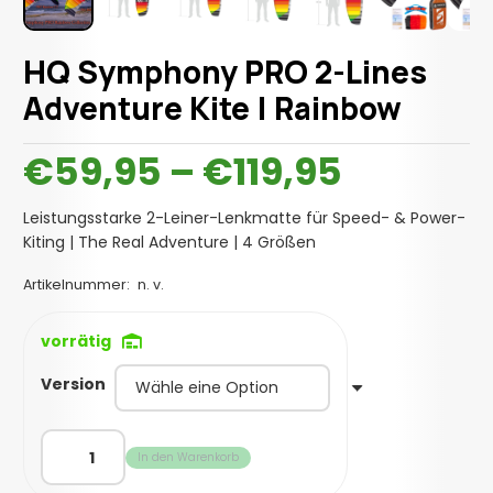
HQ Symphony PRO 2-Lines
Adventure Kite | Rainbow
Preissp
€
59,95
–
€
119,95
€59,95
bis
Leistungsstarke 2-Leiner-Lenkmatte für Speed- & Power-
€119,95
Kiting | The Real Adventure | 4 Größen
Artikelnummer:
n. v.
vorrätig
Version
HQ
In den Warenkorb
Symphony
PRO