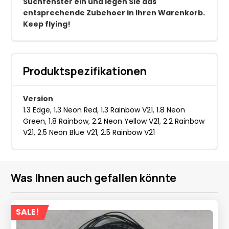
Suchfenster ein und legen Sie das
entsprechende Zubehoer in Ihren Warenkorb.
Keep flying!
Produktspezifikationen
Version
1.3 Edge
,
1.3 Neon Red
,
1.3 Rainbow V21
,
1.8 Neon
Green
,
1.8 Rainbow
,
2.2 Neon Yellow V21
,
2.2 Rainbow
V21
,
2.5 Neon Blue V21
,
2.5 Rainbow V21
Was Ihnen auch gefallen könnte
SALE!