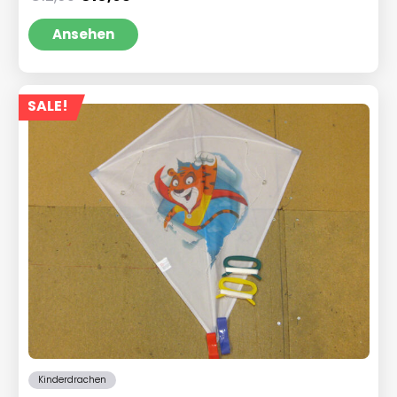
Preis
Preis
war:
ist:
Ansehen
€12,95
€10,95.
SALE!
Kinderdrachen