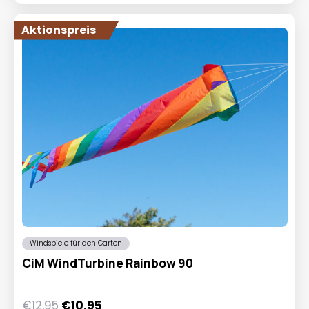
Aktionspreis
Windspiele für den Garten
CiM WindTurbine Rainbow 90
Ursprünglicher
Aktueller
€
12,95
€
10,95