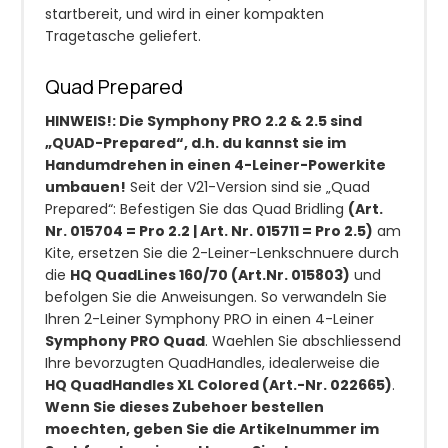
startbereit, und wird in einer kompakten
Tragetasche geliefert.
Quad Prepared
HINWEIS!: Die Symphony PRO 2.2 & 2.5 sind
„QUAD-Prepared“, d.h. du kannst sie im
Handumdrehen in einen 4-Leiner-Powerkite
umbauen!
Seit der V21-Version sind sie „Quad
Prepared“: Befestigen Sie das Quad Bridling
(Art.
Nr. 015704 = Pro 2.2 | Art. Nr. 015711 = Pro 2.5)
am
Kite, ersetzen Sie die 2-Leiner-Lenkschnuere durch
die
HQ QuadLines 160/70 (Art.Nr. 015803)
und
befolgen Sie die Anweisungen. So verwandeln Sie
Ihren 2-Leiner Symphony PRO in einen 4-Leiner
Symphony PRO Quad
. Waehlen Sie abschliessend
Ihre bevorzugten QuadHandles, idealerweise die
HQ QuadHandles XL Colored (Art.-Nr. 022665)
.
Wenn Sie dieses Zubehoer bestellen
moechten, geben Sie die Artikelnummer im