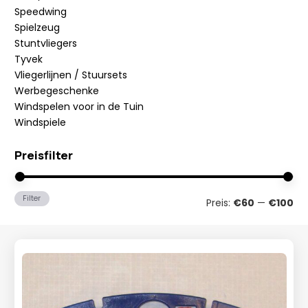
Speedwing
Spielzeug
Stuntvliegers
Tyvek
Vliegerlijnen / Stuursets
Werbegeschenke
Windspelen voor in de Tuin
Windspiele
Preisfilter
Min
Ma
Filter
Preis:
€60
—
€100
Pre
Pre