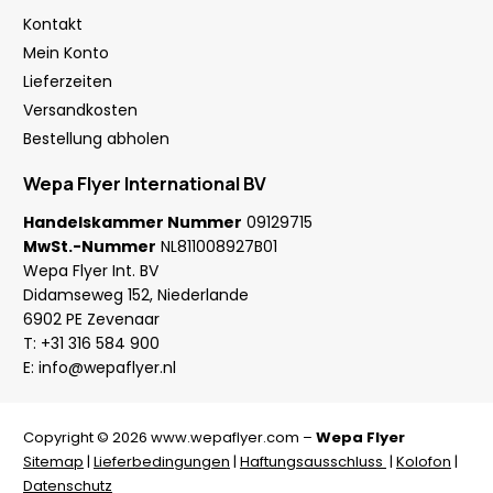
Kontakt
Mein Konto
Lieferzeiten
Versandkosten
Bestellung abholen
Wepa Flyer International BV
Handelskammer Nummer
09129715
MwSt.-Nummer
NL811008927B01
Wepa Flyer Int. BV
Didamseweg 152, Niederlande
6902 PE Zevenaar
T:
+31 316 584 900
E:
info@wepaflyer.nl
Copyright © 2026 www.wepaflyer.com –
Wepa Flyer
Sitemap
|
Lieferbedingungen
|
Haftungsausschluss
|
Kolofon
|
Datenschutz