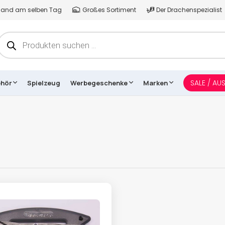
ersand am selben Tag
Großes Sortiment
Der Drachenspezialist
Products
search
SALE / AU
ehör
Spielzeug
Werbegeschenke
Marken