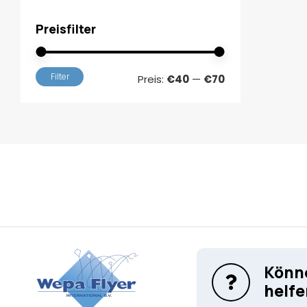
Preisfilter
Min.
Max.
Filter
Preis:
€40
—
€70
Preis
Preis
Könne
helfe