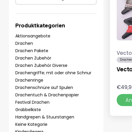
Produktkategorien
Aktionsangebote
Drachen
Drachen Pakete
Vecto
Drachen Zubehör
Drachen
Drachen Zubehör Diverse
Vecto
Drachengriffe; mit oder ohne Schnur
Drachenringe
€
49,9
Drachenschnüre auf Spulen
Drachentuch & Drachenpapier
An
Festival Drachen
Grabbelkiste
Handgrepen & Stuurstangen
Keine Kategorie
Kindervliegers