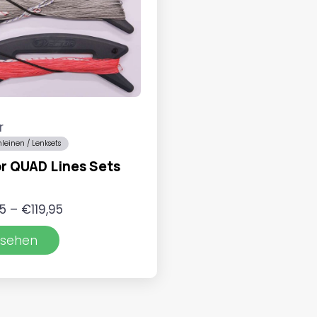
r
leinen / Lenksets
r QUAD Lines Sets
Preisspanne:
5
–
€
119,95
€49,95
sehen
bis
€119,95