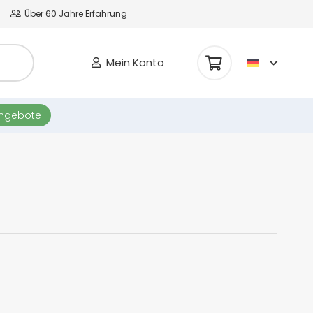
Über 60 Jahre Erfahrung
Mein Konto
Es befinden sich keine Produkte im Warenkorb.
angebote