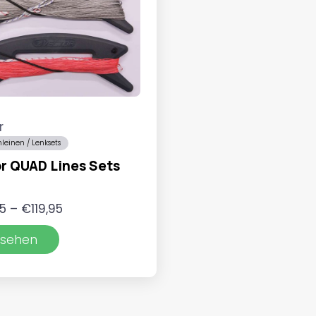
r
leinen / Lenksets
r QUAD Lines Sets
Preisspanne:
5
–
€
119,95
€49,95
sehen
bis
€119,95