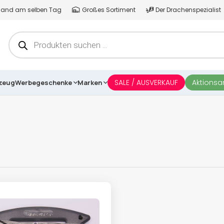
ersand am selben Tag
Großes Sortiment
Der Drachenspezialist
Products
search
SALE / AUSVERKAUF
Aktions
lzeug
Werbegeschenke
Marken