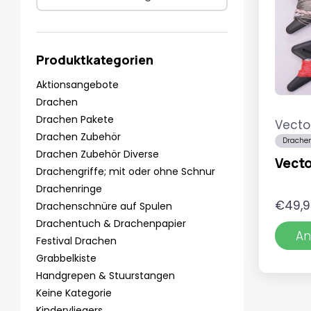
Produktkategorien
Aktionsangebote
Drachen
Drachen Pakete
Vecto
Drachen Zubehör
Drachen
Drachen Zubehör Diverse
Vecto
Drachengriffe; mit oder ohne Schnur
Drachenringe
€
49,9
Drachenschnüre auf Spulen
Drachentuch & Drachenpapier
An
Festival Drachen
Grabbelkiste
Handgrepen & Stuurstangen
Keine Kategorie
Kindervliegers