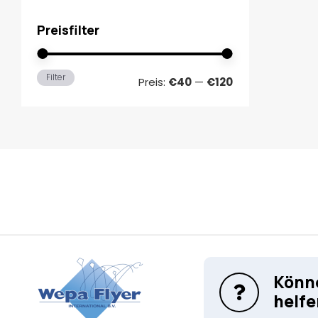
Preisfilter
Min.
Max.
Filter
Preis:
€40
—
€120
Preis
Preis
Könne
helfe