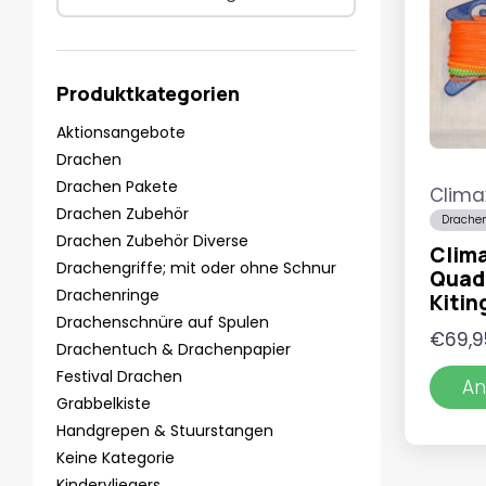
Produktkategorien
Aktionsangebote
Drachen
Drachen Pakete
Clima
Drachen Zubehör
Drachen
Drachen Zubehör Diverse
Clim
Drachengriffe; mit oder ohne Schnur
Quad-
Drachenringe
Kitin
Drachenschnüre auf Spulen
€
69,9
Drachentuch & Drachenpapier
Festival Drachen
An
Grabbelkiste
Handgrepen & Stuurstangen
Keine Kategorie
Kindervliegers