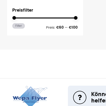
Preisfilter
Min.
Max.
Filter
Preis:
€60
—
€100
Preis
Preis
Könne
helfe