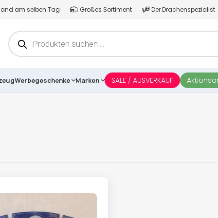
ersand am selben Tag
Großes Sortiment
Der Drachenspezialist
Products
search
SALE / AUSVERKAUF
Aktions
lzeug
Werbegeschenke
Marken