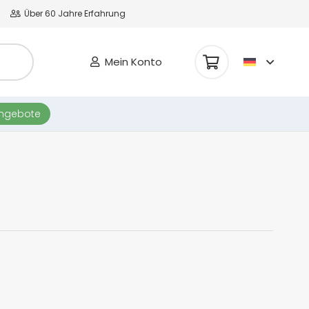
Über 60 Jahre Erfahrung
Mein Konto
Es befinden sich keine Produkte im Warenkorb.
angebote