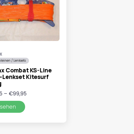
x
leinen / Lenksets
ax Combat KS-Line
Lenkset Kitesurf
g
Preisspanne:
5
–
€
99,95
€69,95
sehen
bis
€99,95