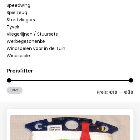
Speedwing
Spielzeug
Stuntvliegers
Tyvek
Vliegerlijnen / Stuursets
Werbegeschenke
Windspelen voor in de Tuin
Windspiele
Preisfilter
Min
Ma
Filter
Preis:
€10
—
€30
Pre
Pre