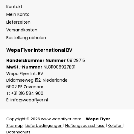
Kontakt
Mein Konto
Lieferzeiten
Versandkosten
Bestellung abholen
Wepa Flyer International BV
Handelskammer Nummer
09129715
MwSt.-Nummer
NL811008927B01
Wepa Flyer Int. BV
Didamseweg 152, Niederlande
6902 PE Zevenaar
T:
+31 316 584 900
E:
info@wepaflyer.nl
Copyright © 2026 www.wepaflyer.com –
Wepa Flyer
Sitemap
|
Lieferbedingungen
|
Haftungsausschluss
|
Kolofon
|
Datenschutz