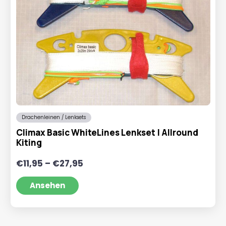
Drachenleinen / Lenksets
Climax Basic WhiteLines Lenkset | Allround
Kiting
Preisspanne:
€
11,95
–
€
27,95
€11,95
bis
Ansehen
€27,95