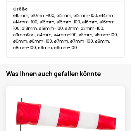
Größe
ø10mm
,
ø10mm-100
,
ø12mm
,
ø12mm-100
,
ø14mm
,
ø14mm-100
,
ø15mm
,
ø15mm-100
,
ø16mm
,
ø16mm-
100
,
ø18mm
,
ø18mm-100
,
ø3mm
,
ø3mm-100
,
ø3mmKort
,
ø4mm
,
ø4mm-100
,
ø5mm
,
ø5mm-100
,
ø6mm
,
ø6mm-100
,
ø7mm
,
ø7mm-100
,
ø8mm
,
ø8mm-100
,
ø9mm
,
ø9mm-100
Was Ihnen auch gefallen könnte