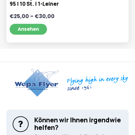
95 | 10 St. | 1-Leiner
Preisspanne:
€
25,00
–
€
30,00
€25,00
bis
Ansehen
€30,00
Können wir Ihnen irgendwie
helfen?