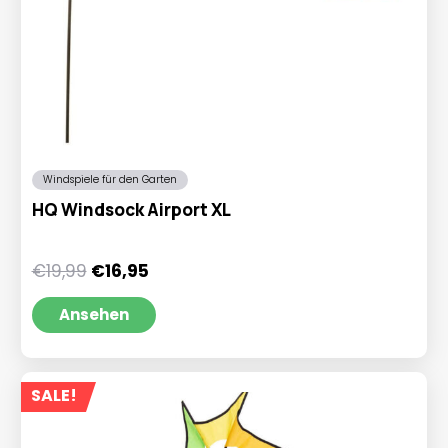
Windspiele für den Garten
HQ Windsock Airport XL
Ursprünglicher
Aktueller
€
19,99
€
16,95
Preis
Preis
war:
ist:
Ansehen
€19,99
€16,95.
SALE!