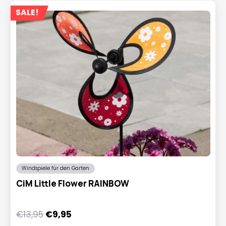
SALE!
Windspiele für den Garten
CiM Little Flower RAINBOW
Ursprünglicher
Aktueller
€
13,95
€
9,95
Preis
Preis