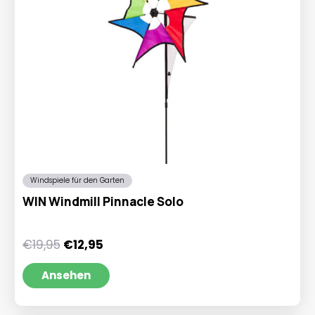
Windspiele für den Garten
WIN Windmill Pinnacle Solo
Ursprünglicher
Aktueller
€
19,95
€
12,95
Preis
Preis
war:
ist:
Ansehen
€19,95
€12,95.