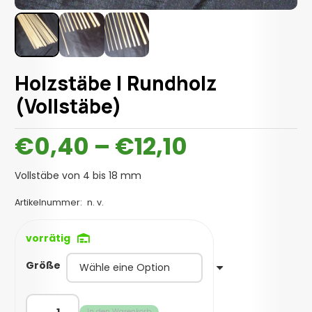
Holzstäbe | Rundholz
(Vollstäbe)
Preisspan
€
0,40
–
€
12,10
€0,40
bis
Vollstäbe von 4 bis 18 mm
€12,10
Artikelnummer:
n. v.
vorrätig
Größe
Holzstäbe
In den Warenkorb