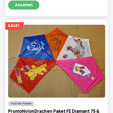
war:
ist:
Ansehen
€13,95
€9,95.
SALE!
Drachen Pakete
PromoNylonDrachen Paket FE Diamant 75 &