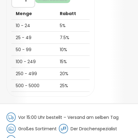
|
Rundholz
Menge
Rabatt
(Vollstäbe)
Menge
10 - 24
5%
25 - 49
7.5%
50 - 99
10%
100 - 249
15%
250 - 499
20%
500 - 5000
25%
Vor 15:00 Uhr bestellt –
Versand am selben Tag
Großes Sortiment
Der Drachenspezialist