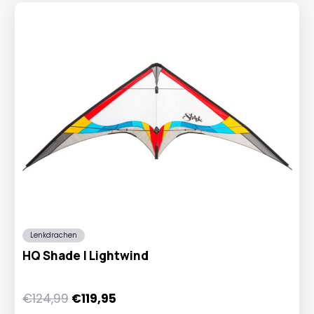
Lenkdrachen
HQ Shade | Lightwind
Ursprünglicher
Aktueller
€
124,99
€
119,95
Preis
Preis