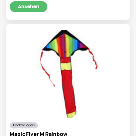
war:
ist:
Ansehen
€124,99
€119,95.
Kindervliegers
Magic Flyer M Rainbow