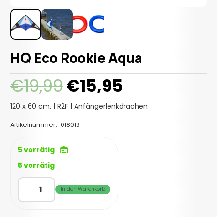
HQ Eco Rookie Aqua
Ursprünglicher
Aktueller
€
19,99
€
15,95
Preis
Preis
war:
ist:
120 x 60 cm. | R2F | Anfängerlenkdrachen
€19,99
€15,95.
Artikelnummer:
018019
5 vorrätig
5 vorrätig
HQ
In den Warenkorb
Eco
Rookie
Aqua