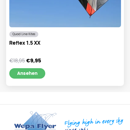
Quad Line Kites
Reflex 1.5 XX
Ursprünglicher
Aktueller
€
18,95
€
9,95
Preis
Preis
war:
ist:
Ansehen
€18,95
€9,95.