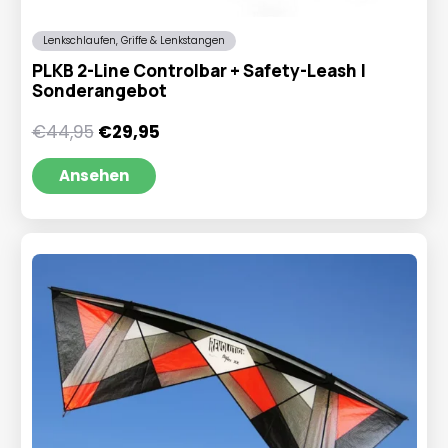
Lenkschlaufen, Griffe & Lenkstangen
PLKB 2-Line Controlbar + Safety-Leash |
Sonderangebot
Ursprünglicher
Aktueller
€
44,95
€
29,95
Preis
Preis
war:
ist:
Ansehen
€44,95
€29,95.