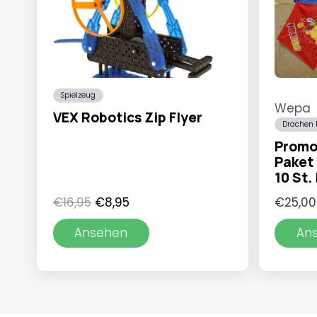
Spielzeug
Wepa
VEX Robotics Zip Flyer
Drachen 
Promo
Paket 
10 St. 
Ursprünglicher
Aktueller
€
16,95
€
8,95
€
25,00
Preis
Preis
Ansehen
An
war:
ist:
€16,95
€8,95.