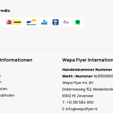
FedEx.
 Informationen
Wepa Flyer Internation
Handelskammer Nummer
o
MwSt.-Nummer
NL81100892
n
Wepa Flyer Int. BV
sten
Didamseweg 152, Niederland
 abholen
6902 PE Zevenaar
T:
+31 316 584 900
E:
info@wepaflyer.nl