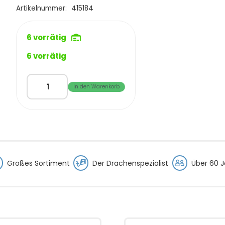
€43,95
€39,95.
Artikelnummer:
415184
6 vorrätig
6 vorrätig
CiM
In den Warenkorb
Jellyfish/Qualle
-
Line
Deco
Menge
Großes Sortiment
Der Drachenspezialist
Über 60 J