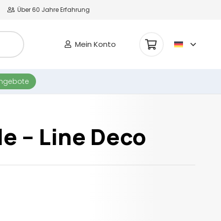
Über 60 Jahre Erfahrung
Mein Konto
Es befinden sich keine Produkte im Warenkorb.
angebote
le – Line Deco