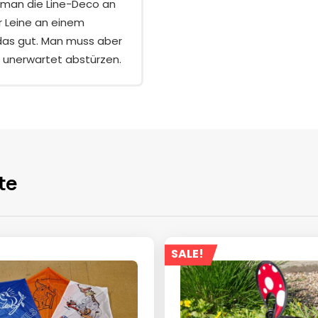
n man die Line-Deco an
r Leine an einem
 das gut. Man muss aber
e unerwartet abstürzen.
te
SALE!