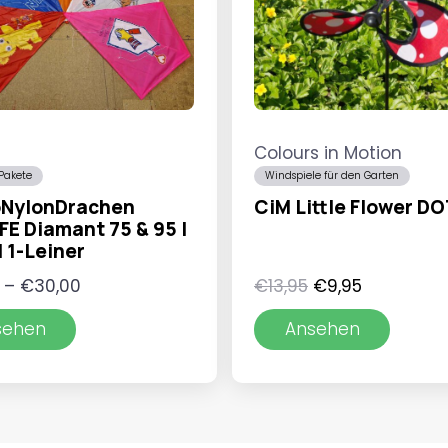
Colours in Motion
Pakete
Windspiele für den Garten
NylonDrachen
CiM Little Flower D
FE Diamant 75 & 95 |
| 1-Leiner
Preisspanne:
Ursprünglicher
Aktueller
–
€
30,00
€
13,95
€
9,95
€25,00
Preis
Preis
sehen
Ansehen
bis
war:
ist:
€30,00
€13,95
€9,95.