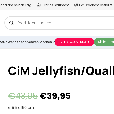
ersand am selben Tag
Großes Sortiment
Der Drachenspezialist
Products
search
SALE / AUSVERKAUF
Aktions
lzeug
Werbegeschenke
Marken
CiM Jellyfish/Qual
Ursprünglicher
Aktueller
€
43,95
€
39,95
Preis
Preis
war:
ist:
ø 55 x 150 cm.