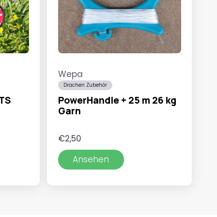
Wepa
Drachen Zubehör
OTS
PowerHandle + 25 m 26 kg
Garn
€
2,50
Ansehen