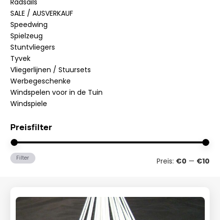
Radsails
SALE / AUSVERKAUF
Speedwing
Spielzeug
Stuntvliegers
Tyvek
Vliegerlijnen / Stuursets
Werbegeschenke
Windspelen voor in de Tuin
Windspiele
Preisfilter
Min
Ma
Filter
Preis:
€0
—
€10
Pre
Pre