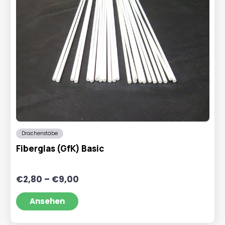
Drachenstäbe
Fiberglas (GfK) Basic
Preisspanne:
€
2,80
–
€
9,00
€2,80
bis
Ansehen
€9,00