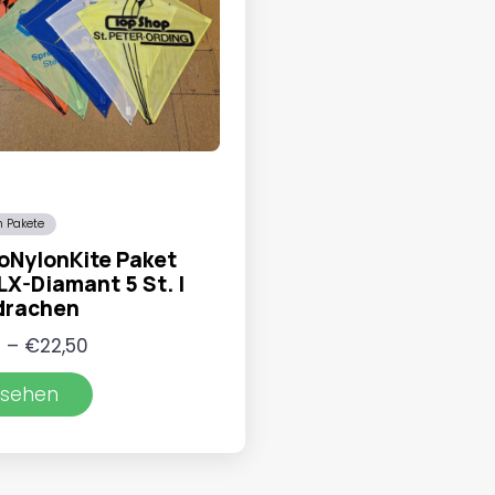
 Pakete
oNylonKite Paket
LX-Diamant 5 St. |
drachen
Preisspanne:
0
–
€
22,50
€17,50
sehen
bis
€22,50