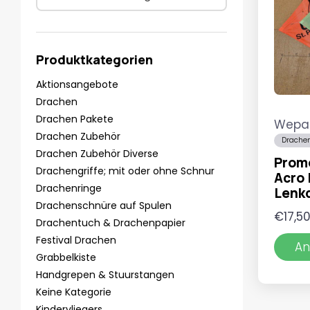
Produktkategorien
Aktionsangebote
Drachen
Drachen Pakete
Wepa
Drachen Zubehör
Drachen
Drachen Zubehör Diverse
Prom
Drachengriffe; mit oder ohne Schnur
Acro 
Drachenringe
Lenk
Drachenschnüre auf Spulen
€
17,5
Drachentuch & Drachenpapier
Festival Drachen
An
Grabbelkiste
Handgrepen & Stuurstangen
Keine Kategorie
Kindervliegers