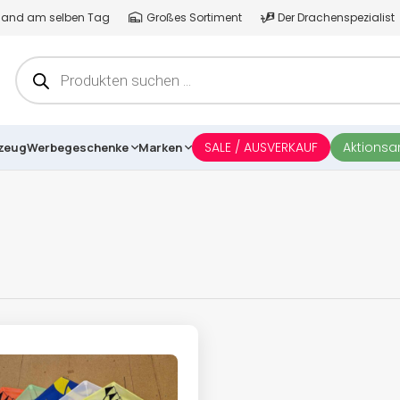
ersand am selben Tag
Großes Sortiment
Der Drachenspezialist
Products
search
SALE / AUSVERKAUF
Aktions
lzeug
Werbegeschenke
Marken