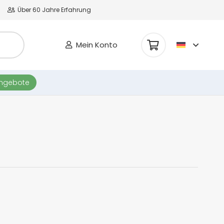
Über 60 Jahre Erfahrung
Mein Konto
Es befinden sich keine Produkte im Warenkorb.
angebote