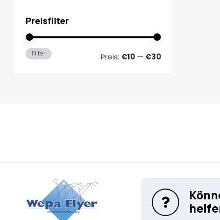
Preisfilter
Min.
Max.
Filter
Preis:
€10
—
€30
Preis
Preis
Könne
helfe