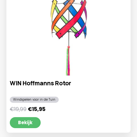
WIN Hoffmanns Rotor
Windspelen voor in de Tuin
Oorspronkelijke
Huidige
€
19,99
€
15,95
prijs
prijs
was:
is:
Bekijk
€19,99.
€15,95.