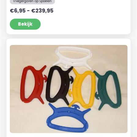
Vliegergaren op Spoelen
Prijsklasse:
€
6,95
-
€
239,95
€6,95
tot
Bekijk
€239,95