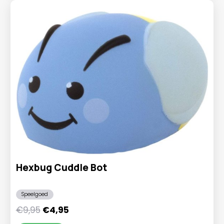
Hexbug Cuddle Bot
Speelgoed
Oorspronkelijke
Huidige
€
9,95
€
4,95
prijs
prijs