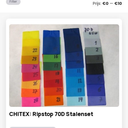
Min
Ma
Filter
Prijs:
€0
—
€10
prij
prij
CHITEX: Ripstop 70D Stalenset