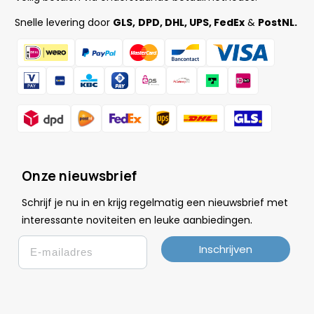
Snelle levering door
GLS,
DPD, DHL, UPS, FedEx
&
PostNL.
Onze nieuwsbrief
Schrijf je nu in en krijg regelmatig een nieuwsbrief met
.
interessante noviteiten en leuke
aanbiedingen
Email
Inschrijven