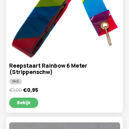
Reepstaart Rainbow 6 Meter
(Strippenschw)
SALE
Oorspronkelijke
Huidige
€
1,00
€
0,95
prijs
prijs
was:
is:
Bekijk
€1,00.
€0,95.