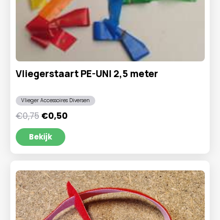
Vliegerstaart PE-UNI 2,5 meter
Vlieger Accessoires Diversen
Oorspronkelijke
Huidige
€
0,75
€
0,50
prijs
prijs
was:
is:
Bekijk
€0,75.
€0,50.