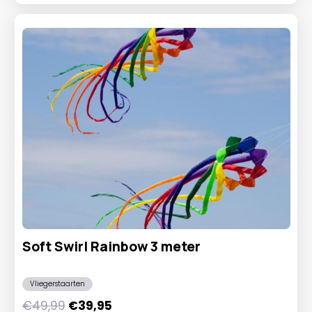
Soft Swirl Rainbow 3 meter
Vliegerstaarten
Oorspronkelijke
Huidige
€
49,99
€
39,95