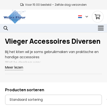
Voor 15:00 besteld – Zelfde dag verzonden
Vlieger Accessoires Diversen
Bij het kiten wil je soms gebruikmaken van praktische en
handige accessoires
Wat te denken van:
Meer lezen
Kite-killers, safety-leashes, grondankers, harnesses en
trapezes, bags, bodemplugs, windmeters, quadhandles,
surflocks, leash- & stroplines, protectionsets,
handschoenen, helmen en meer…vind je het hier niet,
Producten sorteren
dan vind je het nergens…eenvoudig te bestellen via de
webshop.