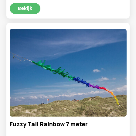
prijs
prijs
was:
is:
Bekijk
€4,99.
€3,95.
Fuzzy Tail Rainbow 7 meter