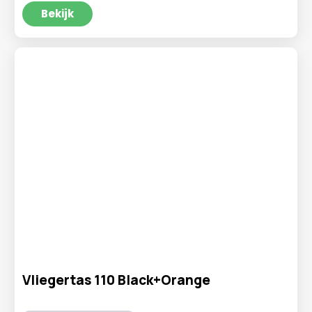
was:
is:
Bekijk
€2,95.
€1,95.
Vliegertas 110 Black+Orange