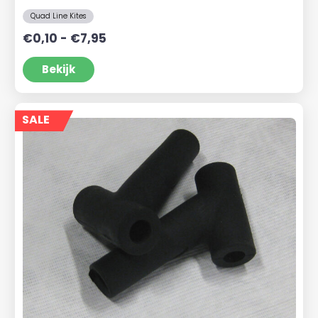
Quad Line Kites
Prijsklasse:
€
0,10
-
€
7,95
€0,10
tot
Bekijk
€7,95
SALE