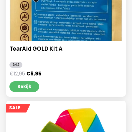
TearAid GOLD Kit A
SALE
Oorspronkelijke
Huidige
€
12,95
€
6,95
prijs
prijs
was:
is:
Bekijk
€12,95.
€6,95.
SALE