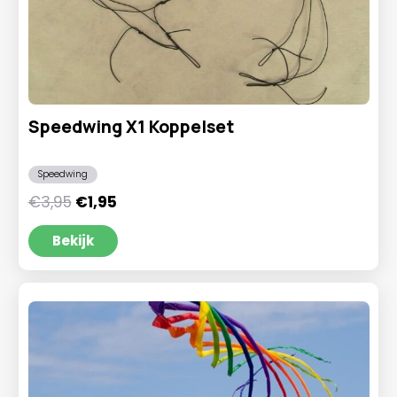
Speedwing X1 Koppelset
Speedwing
Oorspronkelijke
Huidige
€
3,95
€
1,95
prijs
prijs
was:
is:
Bekijk
€3,95.
€1,95.