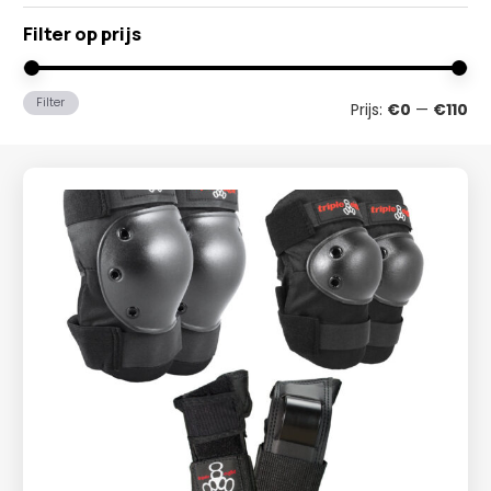
Filter op prijs
Min
Ma
Filter
Prijs:
€0
—
€110
prij
prij