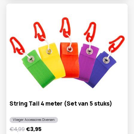
String Tail 4 meter (Set van 5 stuks)
Vlieger Accessoires Diversen
Oorspronkelijke
Huidige
€
4,99
€
3,95