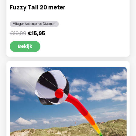
Fuzzy Tail 20 meter
Vlieger Accessoires Diversen
Oorspronkelijke
Huidige
€
19,99
€
15,95
prijs
prijs
was:
is:
Bekijk
€19,99.
€15,95.