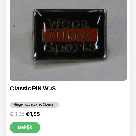
Classic PIN WuS
Vlieger Accessoires Diversen
Oorspronkelijke
Huidige
€
3,95
€
1,95
prijs
prijs
was:
is:
Bekijk
€3,95.
€1,95.