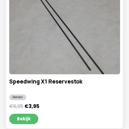
Speedwing X1 Reservestok
Merken
Oorspronkelijke
Huidige
€
6,95
€
3,95
prijs
prijs
was:
is:
Bekijk
€6,95.
€3,95.