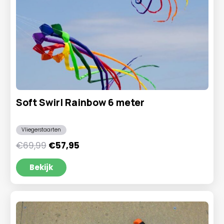
Soft Swirl Rainbow 6 meter
Vliegerstaarten
Oorspronkelijke
Huidige
€
69,99
€
57,95
prijs
prijs
was:
is:
Bekijk
€69,99.
€57,95.