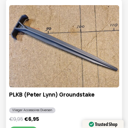
PLKB (Peter Lynn) Groundstake
Vlieger Accessoires Diversen
Oorspronkelijke
Huidige
€
9,95
€
6,95
Trusted Shop
prijs
prijs