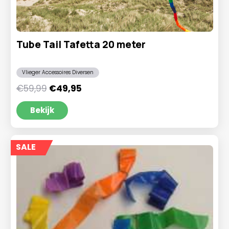
Tube Tail Tafetta 20 meter
Vlieger Accessoires Diversen
Oorspronkelijke
Huidige
€
59,99
€
49,95
prijs
prijs
was:
is:
Bekijk
€59,99.
€49,95.
SALE