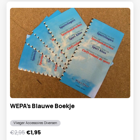
WEPA’s Blauwe Boekje
Vlieger Accessoires Diversen
Oorspronkelijke
Huidige
€
2,95
€
1,95
prijs
prijs