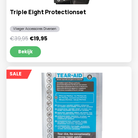
Triple Eight Protectionset
Vlieger Accessoires Diversen
Oorspronkelijke
Huidige
€
39,95
€
19,95
prijs
prijs
was:
is:
Bekijk
€39,95.
€19,95.
SALE